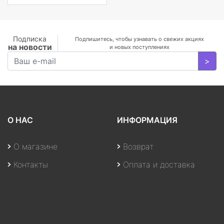
MX350 2
фотокамеры с
GB/WiFi/BT5.0/1
объективами,
MP/Fingerprint/4cell/1,19
планшета, ноутбука
кг/W10Pro/3Y/SILVER
или DJI Mavic и пр.
Подписка
Подпишитесь, чтобы узнавать о свежих акциях
на новости
и новых поступлениях
>
О НАС
ИНФОРМАЦИЯ
О магазине
Возврат
Контакты
Оплата и доставка