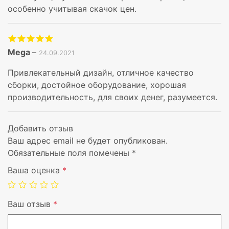
Wi-Fi
WiFi ac
особенно учитывая скачок цен.
Bluetooth
BT5.0
Mega
–
24.09.2021
Проводной интерфейс
USB-C 3.1
Привлекательный дизайн, отличное качество
Тыловая камера, МПикс
8 MP
сборки, достойное оборудование, хорошая
производительность, для своих денег, разумеется.
Card reader
microSD
Добавить отзыв
Емкость аккумулятора, мА*ч
5000mAh
Ваш адрес email не будет опубликован.
Обязательные поля помечены
*
Вес, гр
460 g
Ваша оценка
*
Операционная система
Android 9.
Ваш отзыв
*
Гарантия
1 г.