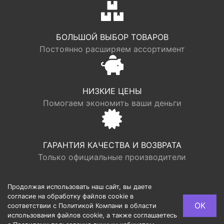
БОЛЬШОЙ ВЫБОР ТОВАРОВ
Постоянно расширяем ассортимент
НИЗКИЕ ЦЕНЫ
Помогаем экономить ваши деньги
ГАРАНТИЯ КАЧЕСТВА И ВОЗВРАТА
Только официальные производители
Продолжая использовать наш сайт, вы даете
согласие на обработку файлов cookie в
© LOGR | ООО “ФАБРИК ХАУС”, ОГРН 1117746193949,
ОК
соответствии с Политикой Компани в области
ИНН 7713725002, Юридический адрес: 127540, г.
использования файлов cookie, а также соглашаетесь
Москва, ул. Дубнинская, 10/1, 259