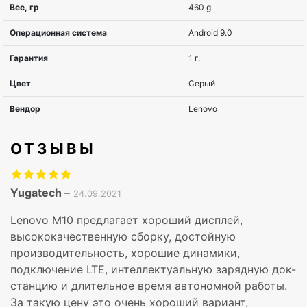
Тип экрана
TDDI
Семейство процессоров
MediaTek
Модель процессора
Helio P22
Тактовая частота процессора
2,3 GHz
ОТЗЫВЫ
Количество ядер процессора
8
Оперативная память, MB
4GB
Yugatech
–
24.09.2021
Встроенная память, GB
64GB
Lenovo M10 предлагает хороший дисплей,
высококачественную сборку, достойную
Графика
IMG GE83
производительность, хорошие динамики,
подключение LTE, интеллектуальную зарядную док-
Поддержка 3G
no3G
станцию и длительное время автономной работы.
За такую цену это очень хороший вариант,