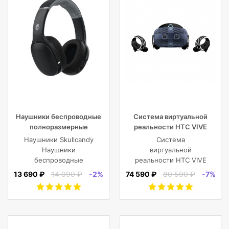
Наушники беспроводные
Система виртуальной
полноразмерные
реальности HTC VIVE
Skullcandy CRUSHER EVO
Cosmos
Наушники Skullcandy
Система
WIRELESS OVER-EAR,
Наушники
виртуальной
черные
беспроводные
реальности HTC VIVE
полноразмерные
Cosmos
13 690 ₽
14 090 ₽
-2%
74 590 ₽
80 590 ₽
-7%
CRUSHER EVO
WIRELESS OVER-EAR,
черные