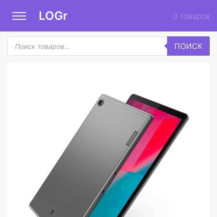
LOGr
0
товаров
Поиск
ПОИСК
товаров