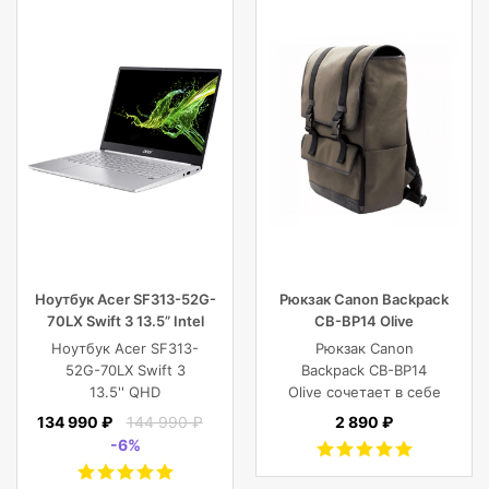
Ноутбук Acer SF313-52G-
Рюкзак Canon Backpack
70LX Swift 3 13.5” Intel
CB-BP14 Olive
Core i7 16 GB 1TB SSD,
Ноутбук Acer SF313-
Рюкзак Canon
Silver
52G-70LX Swift 3
Backpack CB-BP14
13.5'' QHD
Olive сочетает в себе
(2256x1504) IPS/Intel
винтажный стиль,
134 990 ₽
144 990 ₽
2 890 ₽
Core i7-1065G7
функциональность,
-6%
1.30GHz Quad/16
современный
GB+1TB SSD/GF
комфорт, и защиту