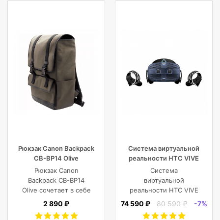
Встроенный кардридер
Да
Сканер отпечатков пальцев
Нет
Рюкзак Canon Backpack
Система виртуальной
CB-BP14 Olive
реальности HTC VIVE
Cosmos
Рюкзак Canon
Система
Backpack CB-BP14
виртуальной
Olive сочетает в себе
реальности HTC VIVE
винтажный стиль,
Cosmos
2 890 ₽
74 590 ₽
80 590 ₽
-7%
функциональность,
современный