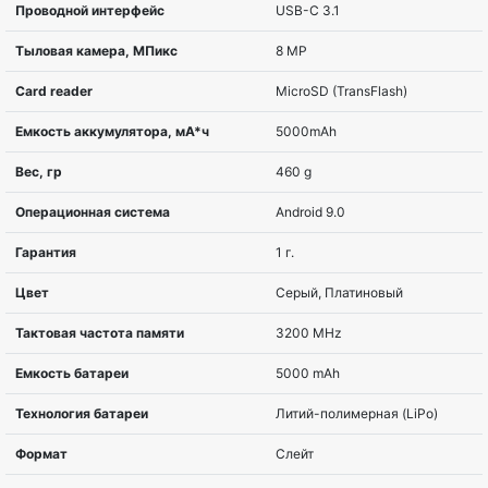
Диагональ экрана, дюймов
26,2 cm (10.3″
Разрешение экрана
1920 x 1200 
Тип экрана
TDDI
Семейство процессоров
MediaTek
Модель процессора
Helio P22T
Тактовая частота процессора
2,3 GHz
Количество ядер процессора
8