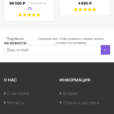
Cosmos Elite
5.0 гарнитура Li-Pol
96 590 ₽
104 590 ₽
4 690 ₽
2x43mAh+380mAh,
-7%
Черный
Подписка
Подпишитесь, чтобы узнавать о свежих акциях
на новости
и новых поступлениях
>
О НАС
ИНФОРМАЦИЯ
О магазине
Возврат
Контакты
Оплата и доставка