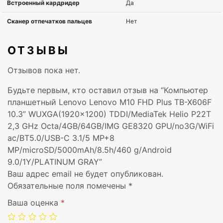
Оперативная память, MB
4 GB
Встроенная память, GB
64GB
ОТЗЫВЫ
Графика
IMG GE8320 
Отзывов пока нет.
Поддержка 3G
no3G
Будьте первым, кто оставил отзыв на “Компьютер
планшетный Lenovo Lenovo M10 FHD Plus TB-X606F
Wi-Fi
WiFi ac
10.3” WUXGA(1920×1200) TDDI/MediaTek Helio P22T
2,3 GHz Octa/4GB/64GB/IMG GE8320 GPU/no3G/WiFi
Bluetooth
5
ac/BT5.0/USB-C 3.1/5 MP+8
MP/microSD/5000mAh/8.5h/460 g/Android
Проводной интерфейс
USB-C 3.1
9.0/1Y/PLATINUM GRAY”
Ваш адрес email не будет опубликован.
Тыловая камера, МПикс
8 MP
Обязательные поля помечены
*
Ваша оценка
*
Card reader
MicroSD (Tran