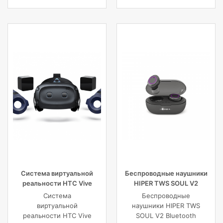
комфорт, и защиту
фотокамеры с
объективами,
планшета, ноутбука
или DJI Mavic и пр.
Система виртуальной
Беспроводные наушники
реальности HTC Vive
HIPER TWS SOUL V2
Cosmos Elite
Bluetooth 5.0 гарнитура Li-
Система
Беспроводные
Pol 2x43mAh+380mAh,
виртуальной
наушники HIPER TWS
черный
реальности HTC Vive
SOUL V2 Bluetooth