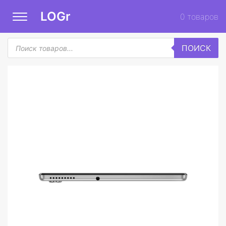
LOGr
0
товаров
Поиск
ПОИСК
товаров