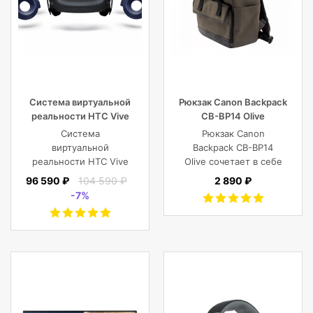
Система виртуальной
Рюкзак Canon Backpack
реальности HTC Vive
CB-BP14 Olive
Cosmos Elite
Система
Рюкзак Canon
виртуальной
Backpack CB-BP14
реальности HTC Vive
Olive сочетает в себе
Cosmos Elite
винтажный стиль,
96 590 ₽
104 590 ₽
2 890 ₽
функциональность,
-7%
современный
комфорт, и защиту
фотокамеры с
объективами,
планшета, ноутбука
или DJI Mavic и пр.