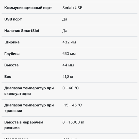
Серия вендора
Smart-UPS SUA
Топология
Интерактивная
Мощность, ВА
1000 VA
Мощность, Вт
640 W
Исполнение
Монтируемый в стойк
Тип выходных розеток
IEC