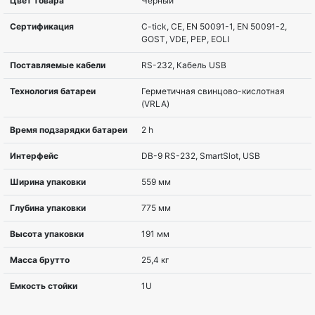
Коммуникационный порт
Serial+USB
USB порт
Да
Наличие SmartSlot
Да
Ширина
432 мм
Глубина
660 мм
Высота
44 мм
Вес
21,8 кг
Диапазон температур при
0 – 40 °C
эксплуатации