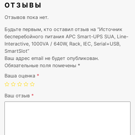
Диапазон температур при
-15 – 45 °C
ОТЗЫВЫ
хранении
Отзывов пока нет.
Высота в нерабочем
0 – 15000 m
Будьте первым, кто оставил отзыв на “Источник
режиме
бесперебойного питания APC Smart-UPS SUA, Line-
Interactive, 1000VA / 640W, Rack, IEC, Serial+USB,
Цвет товара
Черный
SmartSlot”
Ваш адрес email не будет опубликован.
Сертификация
C-tick, CE, EN 50091-1
Обязательные поля помечены
*
GOST, VDE, PEP, EOLI
Ваша оценка
*
Поставляемые кабели
RS-232, Кабель USB
Ваш отзыв
*
Технология батареи
Герметичная свинцов
(VRLA)
Время подзарядки батареи
2 h
Интерфейс
DB-9 RS-232, SmartSlo