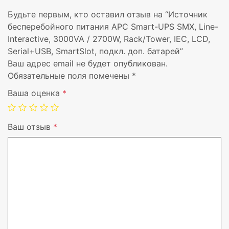
Будьте первым, кто оставил отзыв на “Источник
Вес
37,3 кг
бесперебойного питания APC Smart-UPS SMX, Line-
Interactive, 3000VA / 2700W, Rack/Tower, IEC, LCD,
Диапазон
0 – 40 °C
Serial+USB, SmartSlot, подкл. доп. батарей”
температур при
Ваш адрес email не будет опубликован.
эксплуатации
Обязательные поля помечены
*
Ваша оценка
*
Диапазон
-15 – 45 °C
температур при
хранении
Ваш отзыв
*
Высота в
0 – 15000 m
нерабочем режиме
Цвет товара
Черный
Сертификация
C-tick, CE, EN 50091-1, EN 500
Class A, EN 60950, FCC Part 15