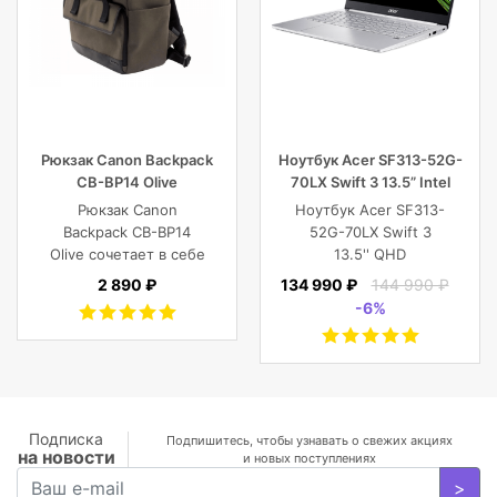
Рюкзак Canon Backpack
Ноутбук Acer SF313-52G-
CB-BP14 Olive
70LX Swift 3 13.5” Intel
Core i7 16 GB 1TB SSD,
Рюкзак Canon
Ноутбук Acer SF313-
Silver
Backpack CB-BP14
52G-70LX Swift 3
Olive сочетает в себе
13.5'' QHD
винтажный стиль,
(2256x1504) IPS/Intel
2 890 ₽
134 990 ₽
144 990 ₽
функциональность,
Core i7-1065G7
-6%
современный
1.30GHz Quad/16
комфорт, и защиту
GB+1TB SSD/GF
фотокамеры с
MX350 2
объективами,
GB/WiFi/BT5.0/1
планшета, ноутбука
MP/Fingerprint/4cell/1,19
или DJI Mavic и пр.
кг/W10Pro/3Y/SILVER
Подписка
Подпишитесь, чтобы узнавать о свежих акциях
на новости
и новых поступлениях
>