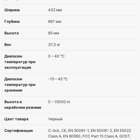
Серия вендора
Smart-UPS SMX
Топология
Интерактивная
Мощность, ВА
3000 VA
Мощность, Вт
2700 W
Исполнение
Монтируемый в стойку/башня
Тип выходных
IEC