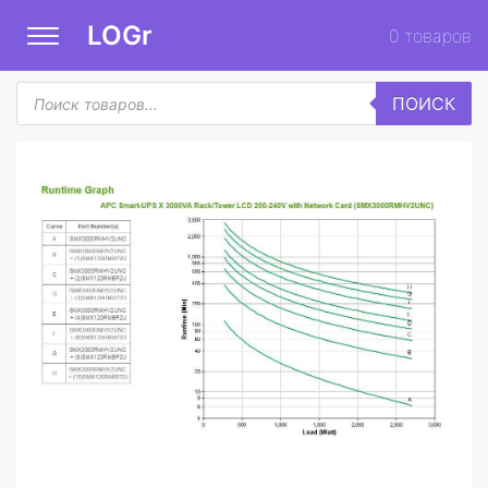
LOGr
0
товаров
Поиск
ПОИСК
товаров