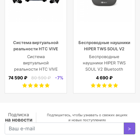
Система виртуальной
Беспроводные наушники
реальности HTC VIVE
HIPER TWS SOUL V2
Cosmos
Bluetooth 5.0 гарнитура Li-
Система
Беспроводные
Pol 2x43mAh+380mAh,
виртуальной
наушники HIPER TWS
черный
реальности HTC VIVE
SOUL V2 Bluetooth
Cosmos
5.0 гарнитура Li-Pol
74 590 ₽
80 590 ₽
-7%
4 690 ₽
2x43mAh+380mAh,
Черный
Подписка
Подпишитесь, чтобы узнавать о свежих акциях
на новости
и новых поступлениях
>