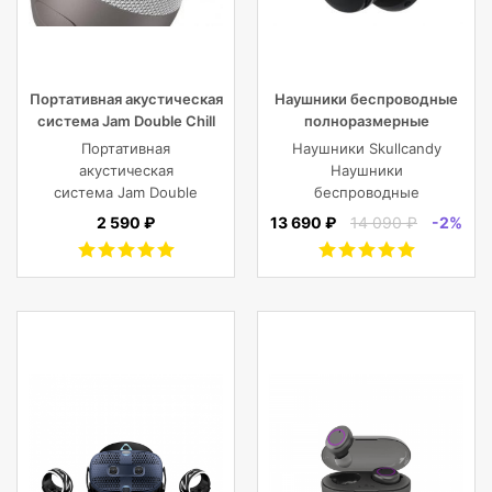
Портативная акустическая
Наушники беспроводные
система Jam Double Chill
полноразмерные
Grey
Skullcandy CRUSHER EVO
Портативная
Наушники Skullcandy
WIRELESS OVER-EAR,
акустическая
Наушники
черные
система Jam Double
беспроводные
Chill Grey (серый)
полноразмерные
2 590 ₽
13 690 ₽
14 090 ₽
-2%
CRUSHER EVO
WIRELESS OVER-EAR,
черные