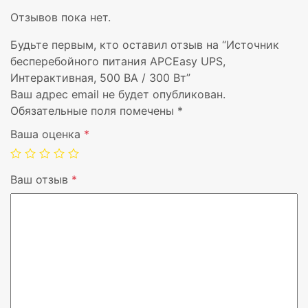
Высота
9
Отзывов пока нет.
Вес
3
Будьте первым, кто оставил отзыв на “Источник
бесперебойного питания APCEasy UPS,
Диапазон температур при эксплуатации
0
Интерактивная, 500 ВА / 300 Вт”
Ваш адрес email не будет опубликован.
Цвет товара
Ч
Обязательные поля помечены
*
Ваша оценка
*
Сертификация
C
Выходное напряжение
2
Ваш отзыв
*
Тип батареек
l
Ширина упаковки
1
Глубина упаковки
3