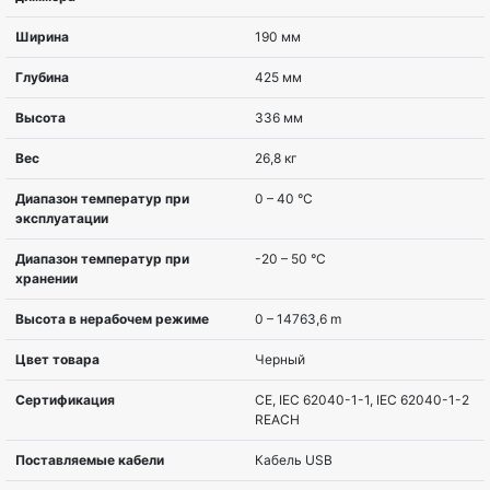
Серия вендора
Easy UPS
Топология
Двойное преобра
(онлайн)
Мощность, ВА
3000 VA
Мощность, Вт
2400 W