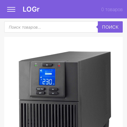
LOGr
0
товаров
Поиск
ПОИСК
товаров