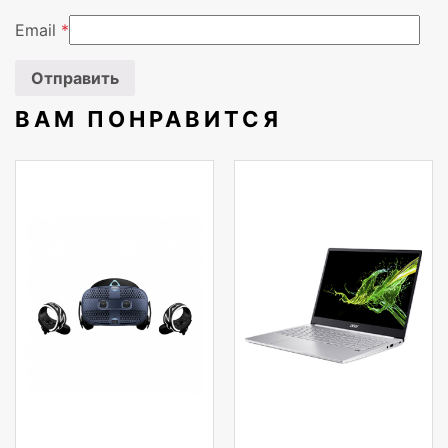
Технология батареи
Герметичная сви
Email
*
кислотная (VRLA
Дисплей
ЖК
ВАМ ПОНРАВИТСЯ
Количество розеток
7 розетка(и)
Типы розеток
Разъем C13, Раз
Тип входного соединения
1 x IEC 320 C19 &
Вес батареи
29 кг
Вендор
APC