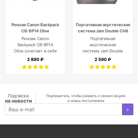
Рюкзак Canon Backpack
Портативная акустическая
CB-BP14 Olive
система Jam Double Chill
Grey
Рюкзак Canon
Портативная
Backpack CB-BP14
акустическая
Olive сочетает в себе
система Jam Double
винтажный стиль,
Chill Grey (серый)
2 890 ₽
2 590 ₽
функциональность,
современный
комфорт, и защиту
фотокамеры с
объективами,
планшета, ноутбука
Подписка
Подпишитесь, чтобы узнавать о свежих акциях
на новости
или DJI Mavic и пр.
и новых поступлениях
>