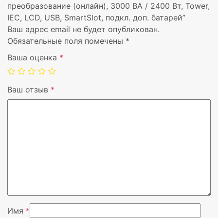
преобразование (онлайн), 3000 ВА / 2400 Вт, Tower,
IEC, LCD, USB, SmartSlot, подкл. доп. батарей”
Вес
26,8 кг
Ваш адрес email не будет опубликован.
Обязательные поля помечены
*
Диапазон температур при
0 – 40 °C
эксплуатации
Ваша оценка
*
Диапазон температур при
-20 – 50 °C
Ваш отзыв
*
хранении
Высота в нерабочем режиме
0 – 14763,6 m
Цвет товара
Черный
Сертификация
CE, IEC 62040-1-
REACH
Поставляемые кабели
Кабель USB
Имя
*