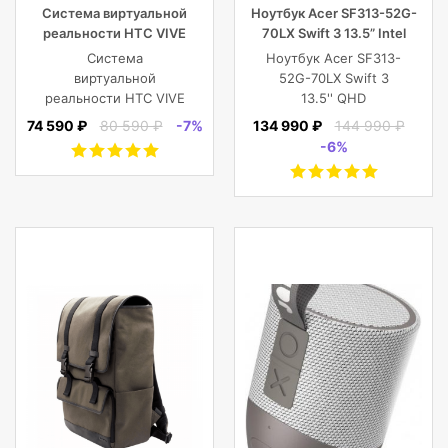
Система виртуальной
Ноутбук Acer SF313-52G-
реальности HTC VIVE
70LX Swift 3 13.5” Intel
Cosmos
Core i7 16 GB 1TB SSD,
Система
Ноутбук Acer SF313-
Silver
виртуальной
52G-70LX Swift 3
реальности HTC VIVE
13.5'' QHD
Cosmos
(2256x1504) IPS/Intel
74 590 ₽
80 590 ₽
-7%
134 990 ₽
144 990 ₽
Core i7-1065G7
-6%
1.30GHz Quad/16
GB+1TB SSD/GF
MX350 2
GB/WiFi/BT5.0/1
MP/Fingerprint/4cell/1,19
кг/W10Pro/3Y/SILVER