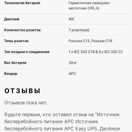
Исполнение
Tower
Тип выходных розеток
IEC
Наличие LCD
LCD
USB порт
Да
Наличие SmartSlot
Да
Возможность подключения
подкл. доп. батар
диммера
ОТЗЫВЫ
Ширина
190 мм
Отзывов пока нет.
Будьте первым, кто оставил отзыв на “Источник
Глубина
425 мм
бесперебойного питания APC Источник
бесперебойного питания APC Easy UPS, Двойное
Высота
336 мм