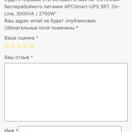
бесперебойного питания APCSmart-UPS SRT, On-
Line, 3000VA / 2700W”
Диапазон температур
0 – 40 °C
Ваш адрес email не будет опубликован.
при эксплуатации
Обязательные поля помечены
*
Диапазон температур
-15 – 45 °C
Ваша оценка
*
при хранении
Высота в нерабочем
0 – 15000 m
Ваш отзыв
*
режиме
Цвет товара
Черный
Сертификация
CE, VDE, RCM, EAC, IEC/EN 
62040-2, UL-1778, FCC 15 A
Длина кабеля
2,44 m
Выходное напряжение
230 V
Имя
*