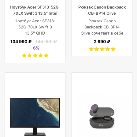
Ноутбук Acer SF313-52G-
Рюкзак Canon Backpack
70LX Swift 3 13.5” Intel
CB-BP14 Olive
Core i7 16 GB 1TB SSD,
Ноутбук Acer SF313-
Рюкзак Canon
Silver
52G-70LX Swift 3
Backpack CB-BP14
13.5'' QHD
Olive сочетает в себе
(2256x1504) IPS/Intel
винтажный стиль,
134 990 ₽
144 990 ₽
2 890 ₽
Core i7-1065G7
функциональность,
-6%
1.30GHz Quad/16
современный
GB+1TB SSD/GF
комфорт, и защиту
MX350 2
фотокамеры с
GB/WiFi/BT5.0/1
объективами,
MP/Fingerprint/4cell/1,19
планшета, ноутбука
кг/W10Pro/3Y/SILVER
или DJI Mavic и пр.