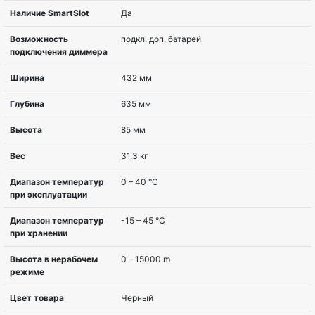
Серия вендора
Smart-UPS SRT
Топология
Двойное преобразование (
Мощность, ВА
3000 VA
Мощность, Вт
2700 W
Исполнение
Монтируемый в стойку
Тип выходных розеток
IEC