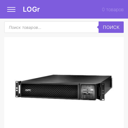
LOGr
0
товаров
Поиск
ПОИСК
товаров