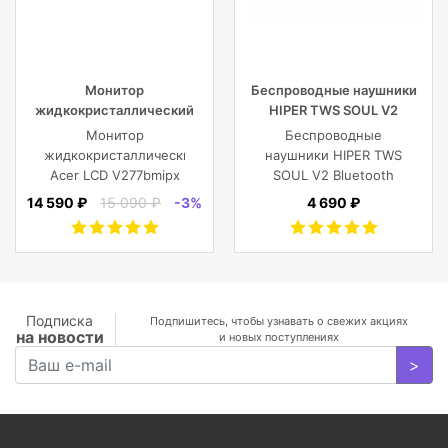
Монитор
Беспроводные наушники
жидкокристаллический
HIPER TWS SOUL V2
Acer LCD V277bmipx 27”
Bluetooth 5.0 гарнитура Li-
Монитор
Беспроводные
[16:9] 1920х1080(FHD) IPS
Pol 2x43mAh+380mAh,
жидкокристаллический
наушники HIPER TWS
черный
Acer LCD V277bmipx
SOUL V2 Bluetooth
27'' [16:9]
5.0 гарнитура Li-Pol
14 590 ₽
15 090 ₽
-3%
4 690 ₽
1920х1080(FHD) IPS,
2x43mAh+380mAh,
nonGLARE,
Черный
250cd/m2,
H178°/V178°, 3000:1,
100M:1, 16.7M, 4ms,
VGA, HDMI, DP, Tilt,
Подписка
Подпишитесь, чтобы узнавать о свежих акциях
на новости
Speakers, 3Y, Black
и новых поступлениях
>