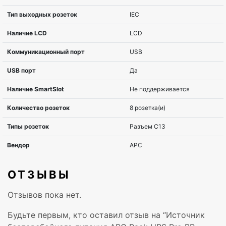
ОТЗЫВЫ
Отзывов пока нет.
Серия вендора
Back-UPS Pr
Будьте первым, кто оставил отзыв на “Источник
Топология
Интерактивн