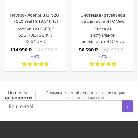
Ноутбук Acer SF313-52G-
Система виртуальной
70LX Swift 3 13.5” Intel
реальности HTC Vive
Core i7 16 GB 1TB SSD,
Cosmos Elite
Ноутбук Acer SF313-
Система
Silver
52G-70LX Swift 3
виртуальной
13.5'' QHD
реальности HTC Vive
(2256x1504) IPS/Intel
Cosmos Elite
134 990 ₽
144 990 ₽
96 590 ₽
104 590 ₽
Core i7-1065G7
-6%
-7%
1.30GHz Quad/16
GB+1TB SSD/GF
MX350 2
GB/WiFi/BT5.0/1
MP/Fingerprint/4cell/1,19
кг/W10Pro/3Y/SILVER
Подписка
Подпишитесь, чтобы узнавать о свежих акциях
на новости
и новых поступлениях
>