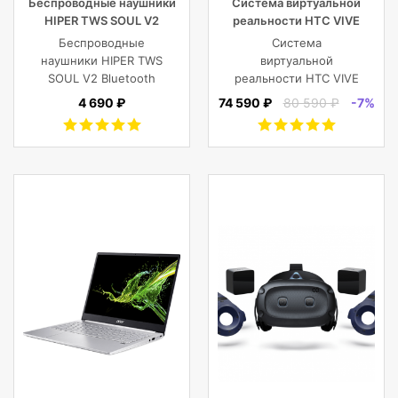
Беспроводные наушники
Система виртуальной
HIPER TWS SOUL V2
реальности HTC VIVE
Bluetooth 5.0 гарнитура Li-
Cosmos
Беспроводные
Система
Pol 2x43mAh+380mAh,
наушники HIPER TWS
виртуальной
черный
SOUL V2 Bluetooth
реальности HTC VIVE
5.0 гарнитура Li-Pol
Cosmos
4 690 ₽
74 590 ₽
80 590 ₽
-7%
2x43mAh+380mAh,
Черный