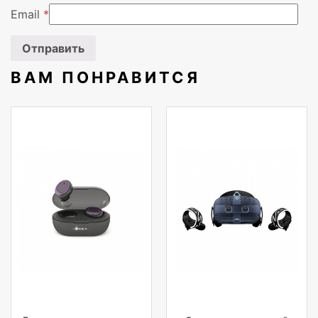
Email
*
Типы розеток
Разъем C13
Вендор
APC
ВАМ ПОНРАВИТСЯ