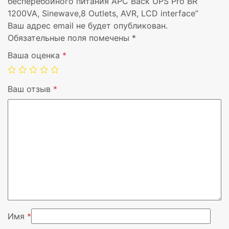
бесперебойного питания APC Back UPS Pro BR
1200VA, Sinewave,8 Outlets, AVR, LCD interface”
Мощность, ВА
1200 VA
Ваш адрес email не будет опубликован.
Обязательные поля помечены
*
Мощность, Вт
720 W
Ваша оценка
*
Исполнение
Mini tower
Ваш отзыв
*
Тип выходных розеток
IEC
Наличие LCD
LCD
Коммуникационный порт
USB
USB порт
Да
Наличие SmartSlot
Не поддержи
Имя
*
Количество розеток
8 розетка(и)