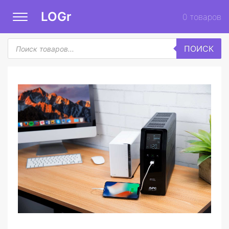
LOGr
0
товаров
Поиск
ПОИСК
товаров