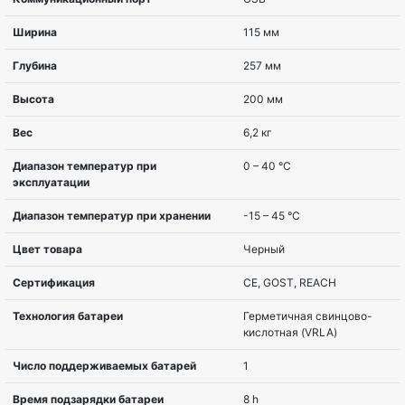
Серия вендора
Back-UPS 
Топология
Интеракти
Мощность, ВА
650 VA
Мощность, Вт
390 W