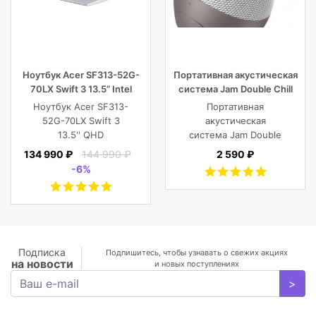
Ноутбук Acer SF313-52G-
Портативная акустическая
70LX Swift 3 13.5” Intel
система Jam Double Chill
Core i7 16 GB 1TB SSD,
Grey
Ноутбук Acer SF313-
Портативная
Silver
52G-70LX Swift 3
акустическая
13.5'' QHD
система Jam Double
(2256x1504) IPS/Intel
Chill Grey (серый)
134 990 ₽
144 990 ₽
2 590 ₽
Core i7-1065G7
-6%
1.30GHz Quad/16
GB+1TB SSD/GF
MX350 2
GB/WiFi/BT5.0/1
MP/Fingerprint/4cell/1,19
кг/W10Pro/3Y/SILVER
Подписка
Подпишитесь, чтобы узнавать о свежих акциях
на новости
и новых поступлениях
>