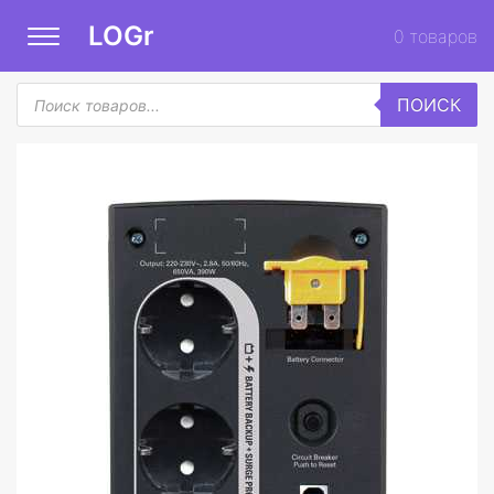
LOGr
0
товаров
Поиск
ПОИСК
товаров