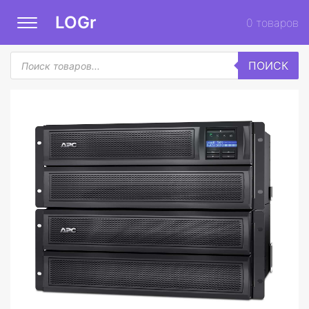
LOGr
0
товаров
Поиск
ПОИСК
товаров