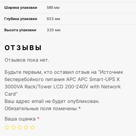
Ширина
178 мм
Глубина
483 мм
Высота
432 мм
ОТЗЫВЫ
Вес
38,6 кг
Отзывов пока нет.
Диапазон
0 – 40 °C
Будьте первым, кто оставил отзыв на “Источник
температур при
бесперебойного питания APC APC Smart-UPS X
эксплуатации
3000VA Rack/Tower LCD 200-240V with Network
Card”
Диапазон
-15 – 45 °C
Ваш адрес email не будет опубликован.
температур при
Обязательные поля помечены
*
хранении
Ваша оценка
*
Высота в
0 – 15000 m
нерабочем режиме