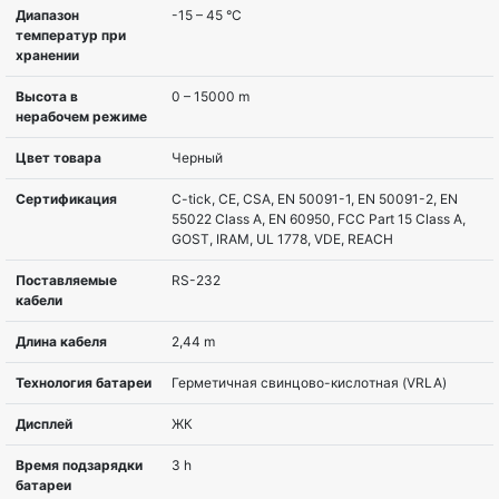
Мощность, Вт
2700 W
Исполнение
Монтируемый в стойку/башня
Тип выходных
IEC
розеток
Наличие LCD
LCD
Коммуникационный
Serial
порт
Наличие SmartSlot
Да
Возможность
подкл. доп. батарей
подключения
диммера