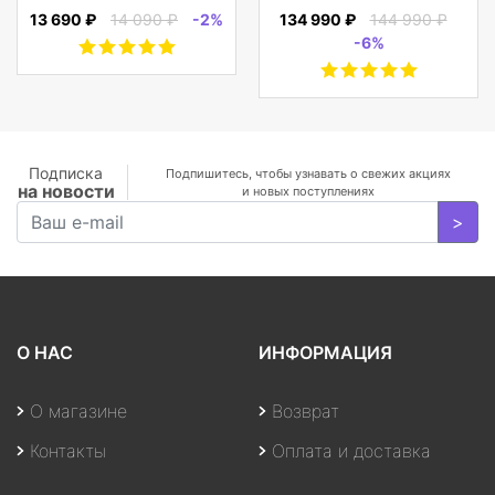
полноразмерные
(2256x1504) IPS/Intel
13 690 ₽
14 090 ₽
-2%
134 990 ₽
144 990 ₽
CRUSHER EVO
Core i7-1065G7
-6%
WIRELESS OVER-EAR,
1.30GHz Quad/16
черные
GB+1TB SSD/GF
MX350 2
GB/WiFi/BT5.0/1
MP/Fingerprint/4cell/1,19
кг/W10Pro/3Y/SILVER
Подписка
Подпишитесь, чтобы узнавать о свежих акциях
на новости
и новых поступлениях
>
О НАС
ИНФОРМАЦИЯ
О магазине
Возврат
Контакты
Оплата и доставка