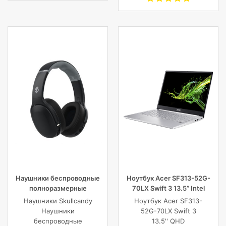
Наушники беспроводные
Ноутбук Acer SF313-52G-
полноразмерные
70LX Swift 3 13.5” Intel
Skullcandy CRUSHER EVO
Core i7 16 GB 1TB SSD,
Наушники Skullcandy
Ноутбук Acer SF313-
WIRELESS OVER-EAR,
Silver
Наушники
52G-70LX Swift 3
черные
беспроводные
13.5'' QHD