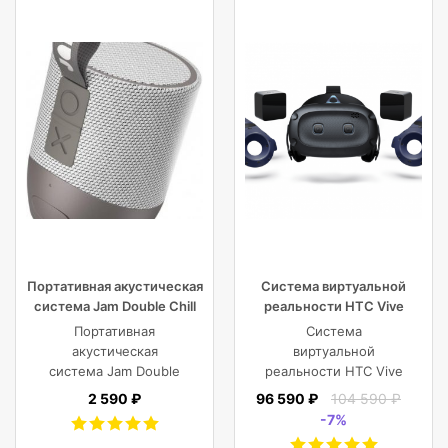
Ширина упаковки
586 мм
Глубина упаковки
633 мм
Высота упаковки
330 мм
Портативная акустическая
Система виртуальной
система Jam Double Chill
реальности HTC Vive
Grey
Cosmos Elite
Портативная
Система
акустическая
виртуальной
система Jam Double
реальности HTC Vive
Chill Grey (серый)
Cosmos Elite
2 590 ₽
96 590 ₽
104 590 ₽
-7%