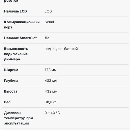
Серия вендора
Smart LCD
Топология
Интерактивная
Мощность, ВА
3000 VA