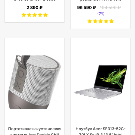
винтажный стиль,
Cosmos Elite
2 890 ₽
96 590 ₽
104 590 ₽
функциональность,
-7%
современный
комфорт, и защиту
фотокамеры с
объективами,
планшета, ноутбука
или DJI Mavic и пр.
Портативная акустическая
Ноутбук Acer SF313-52G-
система Jam Double Chill
70LX Swift 3 13.5” Intel