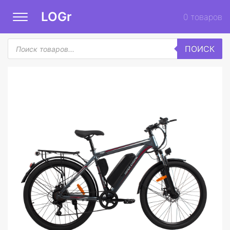
LOGr
0
товаров
Поиск
ПОИСК
товаров