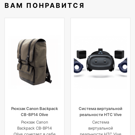
ВАМ ПОНРАВИТСЯ
Рюкзак Canon Backpack
Система виртуальной
CB-BP14 Olive
реальности HTC Vive
Cosmos Elite
Рюкзак Canon
Система
Backpack CB-BP14
виртуальной
Olive сочетает в себе
реальности HTC Vive