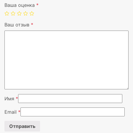
Ваша оценка
*
Максимальная скорость, км/ч
Максимальная нагрузка, кг
Ваш отзыв
*
Вес, кг
Цвет
Вендор
Имя
*
Email
*