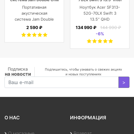
Grey
Core i7 16 GB 1TB SSD,
Портативная
Ноутбук Acer SF313-
Silver
акустическая
52G-70LX Swift 3
система Jam Double
13.5'' QHD
Chill Grey (серый)
(2256x1504) IPS/Intel
2 590 ₽
134 990 ₽
144 990 ₽
Core i7-1065G7
-6%
1.30GHz Quad/16
GB+1TB SSD/GF
MX350 2
GB/WiFi/BT5.0/1
MP/Fingerprint/4cell/1,19
кг/W10Pro/3Y/SILVER
Подписка
Подпишитесь, чтобы узнавать о свежих акциях
на новости
и новых поступлениях
>
О НАС
ИНФОРМАЦИЯ
О магазине
Возврат