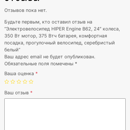
Отзывов пока нет.
Будьте первым, кто оставил отзыв на
“Электровелосипед HIPER Engine B62, 24″ колеса,
350 Вт мотор, 375 Втч батарея, комфортная
посадка, прогулочный велосипед, серебристый
белый”
Ваш адрес email не будет опубликован.
Обязательные поля помечены
*
Ваша оценка
*
Емкость батареи (Ватт час)
Максимальная скорость, км/ч
Ваш отзыв
*
Максимальная нагрузка, кг
Вес, кг