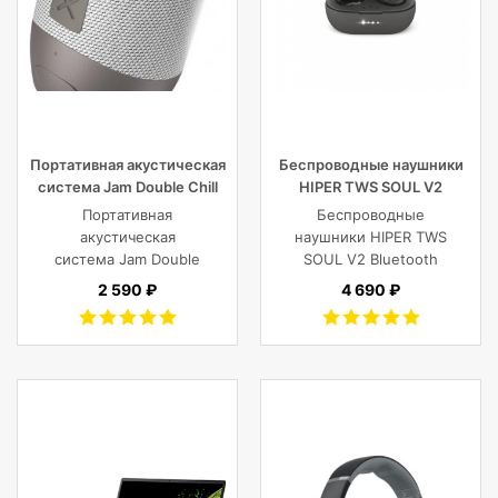
Портативная акустическая
Беспроводные наушники
система Jam Double Chill
HIPER TWS SOUL V2
Grey
Bluetooth 5.0 гарнитура Li-
Портативная
Беспроводные
Pol 2x43mAh+380mAh,
акустическая
наушники HIPER TWS
черный
система Jam Double
SOUL V2 Bluetooth
Chill Grey (серый)
5.0 гарнитура Li-Pol
2 590 ₽
4 690 ₽
2x43mAh+380mAh,
Черный