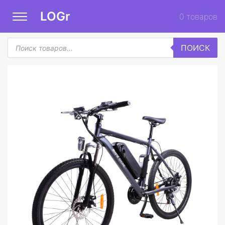
LOGr
0
товаров
Поиск
ПОИСК
товаров