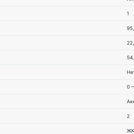
1
95
22
54
Не
0 –
Ак
2
Ж