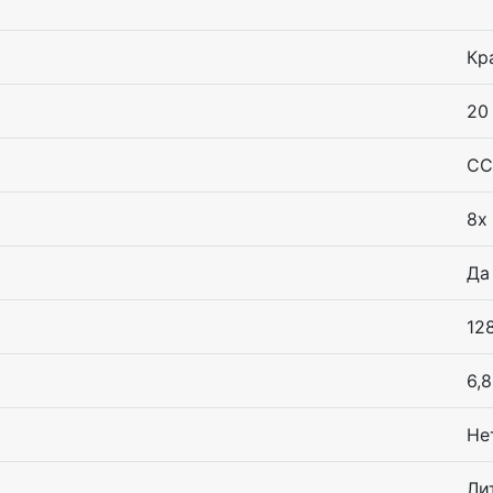
Кр
20
CC
8x
Да
12
6,8
Не
Ли