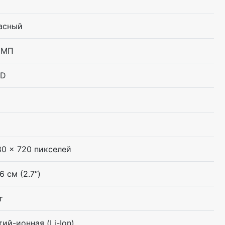
асный
 МП
D
80 x 720 пикселей
6 см (2.7″)
т
тий-ионная (Li-Ion)