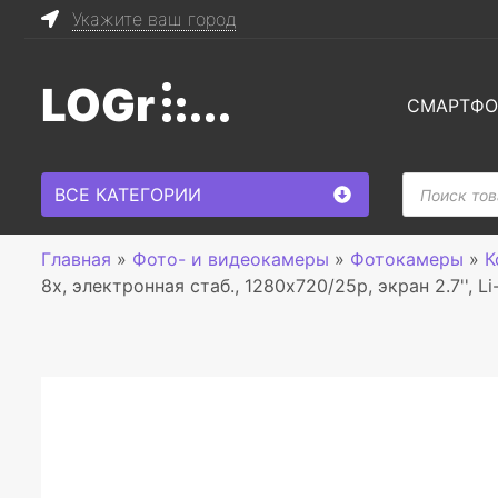
Укажите ваш город
LOGr
СМАРТФ
Поиск
ВСЕ КАТЕГОРИИ
товаров
Главная
»
Фото- и видеокамеры
»
Фотокамеры
»
К
8x, электронная стаб., 1280x720/25p, экран 2.7'', Li