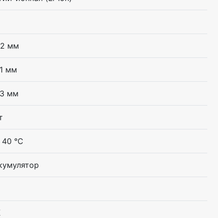
,2 мм
,1 мм
,3 мм
т
 40 °C
кумулятор
К