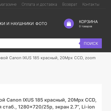
магазине
Оплата и доставка
Возврат
Контакты
КОРЗИНА
КИ И НАУШНИКИ
ФОТО
0
товаров
ПОИСК
вой Canon IXUS 185 красный, 20Mpx CCD, zoom
й Canon IXUS 185 красный, 20Mpx CCD,
стаб., 1280×720/25p, экран 2.7”, Li-ion