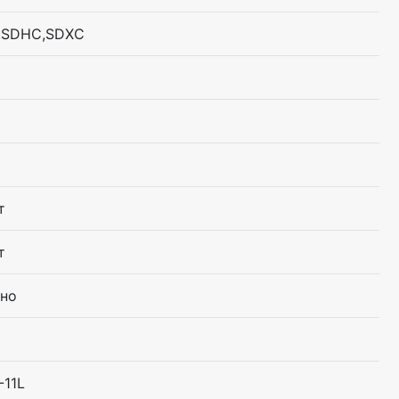
,SDHC,SDXC
т
т
но
-11L