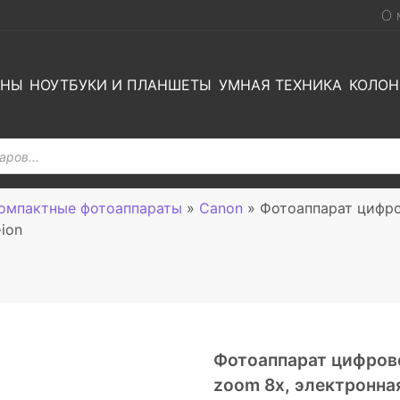
О 
ОНЫ
НОУТБУКИ И ПЛАНШЕТЫ
УМНАЯ ТЕХНИКА
КОЛОН
омпактные фотоаппараты
»
Canon
»
Фотоаппарат цифро
-ion
Фотоаппарат цифрово
zoom 8x, электронная 