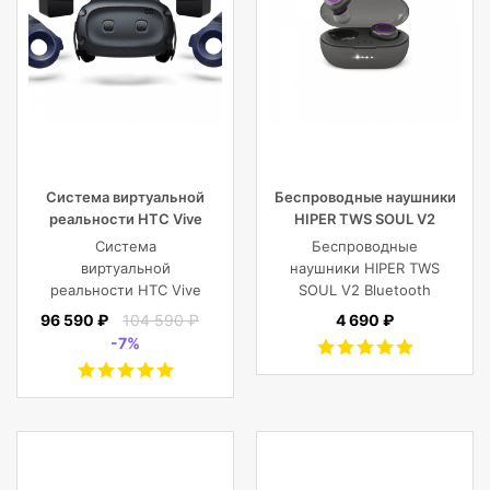
Система виртуальной
Беспроводные наушники
реальности HTC Vive
HIPER TWS SOUL V2
Cosmos Elite
Bluetooth 5.0 гарнитура Li-
Система
Беспроводные
Pol 2x43mAh+380mAh,
виртуальной
наушники HIPER TWS
черный
реальности HTC Vive
SOUL V2 Bluetooth
Cosmos Elite
5.0 гарнитура Li-Pol
96 590 ₽
104 590 ₽
4 690 ₽
2x43mAh+380mAh,
-7%
Черный