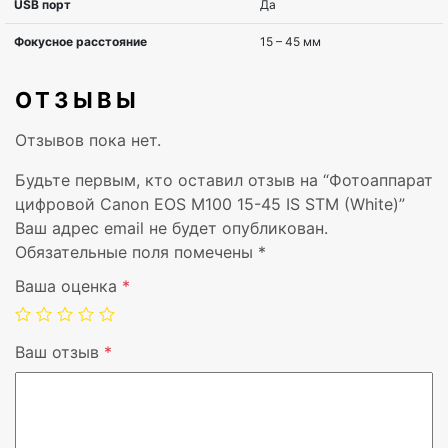
Глубина
35,1 мм
Высота
67,1 мм
ОТЗЫВЫ
Вес
266 г
Отзывов пока нет.
Bluetooth
Да
Будьте первым, кто оставил отзыв на “Фотоаппарат
цифровой Canon EOS M100 15-45 IS STM (White)”
Диапазон температур при
0 – 40 °C
Ваш адрес email не будет опубликован.
эксплуатации
Обязательные поля помечены
*
Тип источника питания
Аккумулятор
Ваша оценка
*
Встроенные колонки
Да
Ваш отзыв
*
Дисплей
TFT
Совместимые карты памяти
SD,SDHC,SD