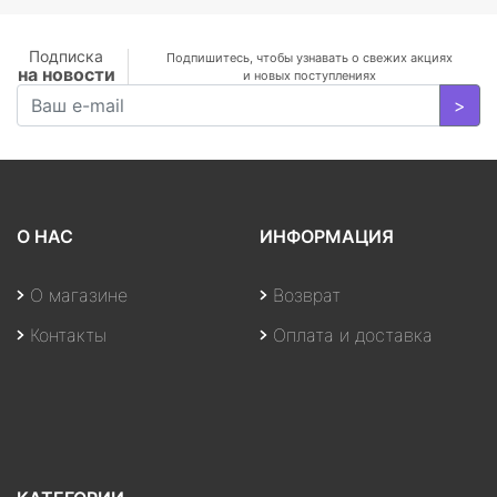
GB/WiFi/BT5.0/1
MP/Fingerprint/4cell/1,19
кг/W10Pro/3Y/SILVER
Подписка
Подпишитесь, чтобы узнавать о свежих акциях
на новости
и новых поступлениях
>
О НАС
ИНФОРМАЦИЯ
О магазине
Возврат
Контакты
Оплата и доставка