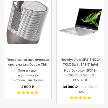
Портативная акустическая
Ноутбук Acer SF313-52G-
система Jam Double Chill
70LX Swift 3 13.5” Intel
Grey
Core i7 16 GB 1TB SSD,
Портативная
Ноутбук Acer SF313-
Silver
акустическая
52G-70LX Swift 3
система Jam Double
13.5'' QHD
Chill Grey (серый)
(2256x1504) IPS/Intel
2 590 ₽
134 990 ₽
144 990 ₽
Core i7-1065G7
-6%
1.30GHz Quad/16
GB+1TB SSD/GF
MX350 2