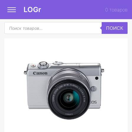
LOGr
0
товаров
Поиск
ПОИСК
товаров