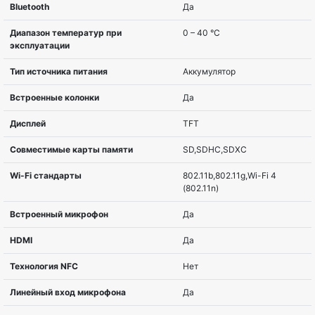
Тип матрицы
CMOS
Стабилизация изображения
Да
Запись видео
1920 x 1080
Диагональ ЖК-экрана, дюймов
7,62 см (3″)
Сенсорный экран
Да
Wi-Fi
Да
GPS
Нет
Технология батареи
Литий-ионная
Ширина
108,2 мм