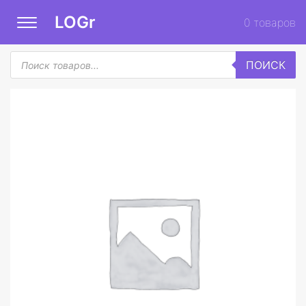
LOGr
0
товаров
Поиск
ПОИСК
товаров