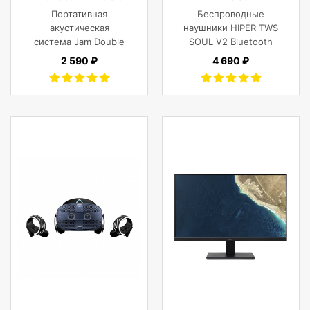
Grey
Bluetooth 5.0 гарнитура Li-
Портативная
Беспроводные
Pol 2x43mAh+380mAh,
акустическая
наушники HIPER TWS
черный
система Jam Double
SOUL V2 Bluetooth
Chill Grey (серый)
5.0 гарнитура Li-Pol
2 590 ₽
4 690 ₽
2x43mAh+380mAh,
Черный