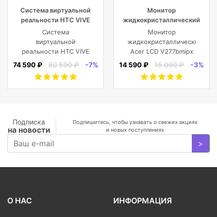
Система виртуальной
Монитор
реальности HTC VIVE
жидкокристаллический
Cosmos
Acer LCD V277bmipx 27”
Система
Монитор
[16:9] 1920х1080(FHD) IPS
виртуальной
жидкокристаллический
реальности HTC VIVE
Acer LCD V277bmipx
Cosmos
27'' [16:9]
74 590 ₽
80 590 ₽
-7%
14 590 ₽
15 090 ₽
-3%
1920х1080(FHD) IPS,
nonGLARE,
250cd/m2,
H178°/V178°, 3000:1,
100M:1, 16.7M, 4ms,
VGA, HDMI, DP, Tilt,
Подписка
Подпишитесь, чтобы узнавать о свежих акциях
на новости
Speakers, 3Y, Black
и новых поступлениях
>
О НАС
ИНФОРМАЦИЯ