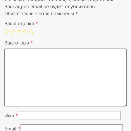
Ваш адрес email не будет опубликован.
Обязательные поля помечены
*
Ваша оценка
*
Емкость батареи (Ватт час)
Ваш отзыв
*
Максимальная скорость, км/ч
Максимальная нагрузка, кг
Вес, кг
Цвет
Вендор
Имя
*
Email
*