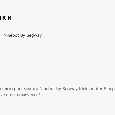
ИКИ
Ninebot By Segway
я электросамоката Ninebot by Segway Kickscooter E сер
ые поля помечены
*