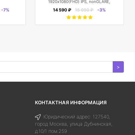
1920х1080(FHD) IPS, nonGLARE,
250cd/m2, H178°/V178°, 3000:1,
-7%
14 590 ₽
15 090 ₽
-3%
100M:1, 16.7M, 4ms, VGA, HDMI,
DP, Tilt, Speakers, 3Y, Black
>
КОНТАКТНАЯ ИНФОРМАЦИЯ
Юридический адрес: 127540,
город Москва, улица Дубнинская,
д.10/1 пом.259