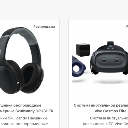
Распродажа
ушники беспроводные
Система виртуальной реаль
мерные Skullcandy CRUSHER
Vive Cosmos Elite
RELESS OVER-EAR, черные
ики Skullcandy Наушники
Система виртуальн
оводные полноразмерные
реальности HTC Vive C