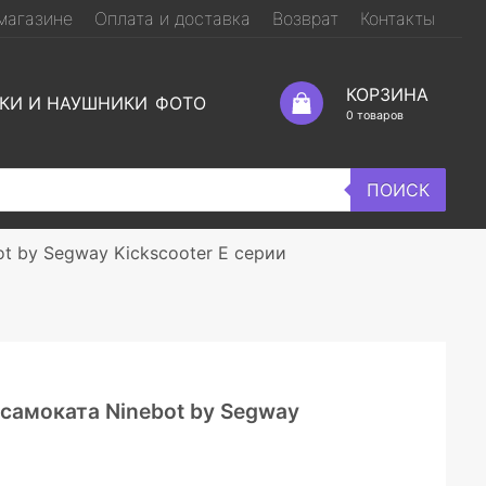
магазине
Оплата и доставка
Возврат
Контакты
КОРЗИНА
КИ И НАУШНИКИ
ФОТО
0
товаров
ПОИСК
t by Segway Kickscooter E серии
самоката Ninebot by Segway