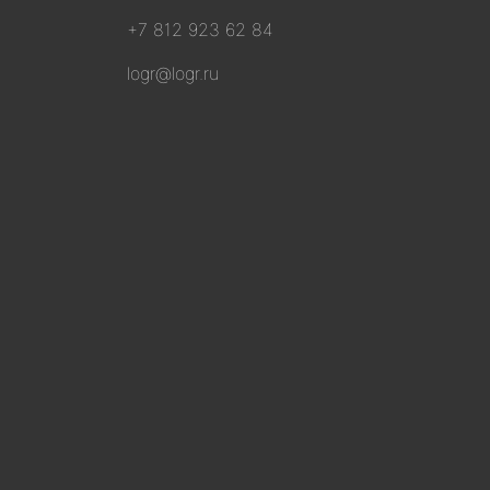
+7 812 923 62 84
logr@logr.ru
я