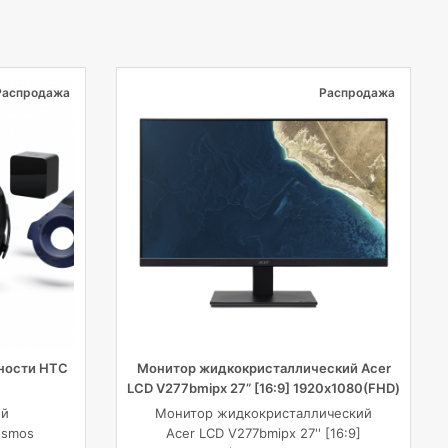
Распродажа
Распродажа
ности HTC
Монитор жидкокристаллический Acer
LCD V277bmipx 27” [16:9] 1920х1080(FHD)
IPS
ой
Монитор жидкокристаллический
osmos
Acer LCD V277bmipx 27'' [16:9]