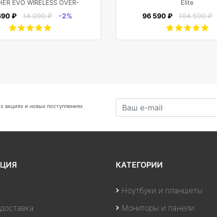
ER EVO WIRELESS OVER-
Elite
EAR, черные
690 ₽
14 090 ₽
-2%
96 590 ₽
104 590 ₽
х акциях и новых поступлениях
ЦИЯ
КАТЕГОРИИ
Ноутбуки и планшеты
 доставка
Мониторы и панели