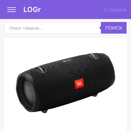
LOGr
0
товаров
Поиск
ПОИСК
товаров