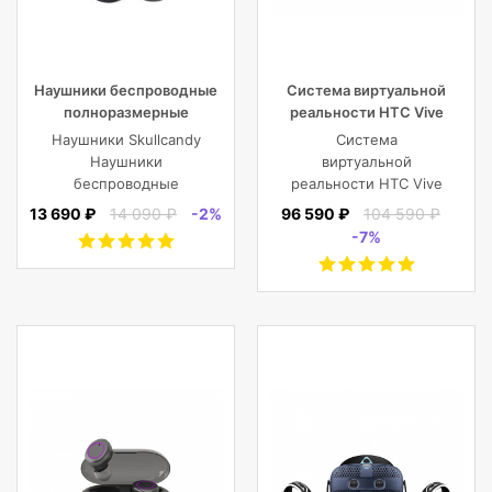
Наушники беспроводные
Система виртуальной
полноразмерные
реальности HTC Vive
Skullcandy CRUSHER EVO
Cosmos Elite
Наушники Skullcandy
Система
WIRELESS OVER-EAR,
Наушники
виртуальной
черные
беспроводные
реальности HTC Vive
полноразмерные
Cosmos Elite
13 690 ₽
14 090 ₽
-2%
96 590 ₽
104 590 ₽
CRUSHER EVO
-7%
WIRELESS OVER-EAR,
черные