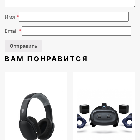
Тип продукта
Портативная с
Имя
*
Тип батареек
Встроенный
Email
*
Защитные возможности
Водонепрониц
Ток на входе
3 А
ВАМ ПОНРАВИТСЯ
Номинальная RMS-мощность
40 W