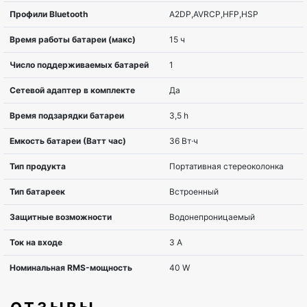
Ширина
288 мм
Глубина
132 мм
Высота
136 мм
Вес
2,39 кг
Wi-Fi
Нет
Bluetooth
Да
Тип источника питания
Аккумулятор, 
Емкость батареи
10000 mAh
Напряжение батареи
3,7 V