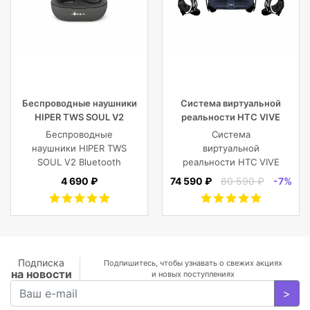
Беспроводные наушники
Система виртуальной
HIPER TWS SOUL V2
реальности HTC VIVE
Bluetooth 5.0 гарнитура Li-
Cosmos
Беспроводные
Система
Pol 2x43mAh+380mAh,
наушники HIPER TWS
виртуальной
черный
SOUL V2 Bluetooth
реальности HTC VIVE
5.0 гарнитура Li-Pol
Cosmos
4 690 ₽
74 590 ₽
80 590 ₽
-7%
2x43mAh+380mAh,
Черный
Подписка
Подпишитесь, чтобы узнавать о свежих акциях
на новости
и новых поступлениях
>