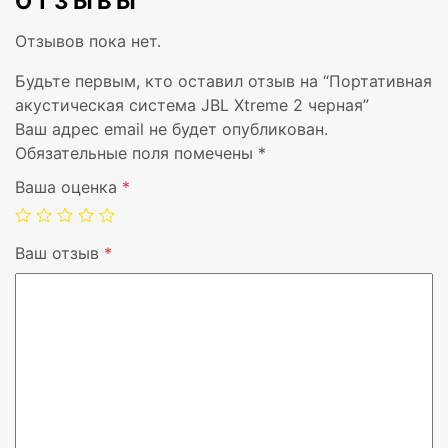
ОТЗЫВЫ
Количество
1
Отзывов пока нет.
Технология батареи
Литий-ионная (
Будьте первым, кто оставил отзыв на “Портативная
акустическая система JBL Xtreme 2 черная”
Версия Bluetooth
4.2
Ваш адрес email не будет опубликован.
Обязательные поля помечены
*
Профили Bluetooth
A2DP,AVRCP,H
Ваша оценка
*
Время работы батареи (макс)
15 ч
Ваш отзыв
*
Число поддерживаемых батарей
1
Сетевой адаптер в комплекте
Да
Время подзарядки батареи
3,5 h
Емкость батареи (Ватт час)
36 Вт·ч