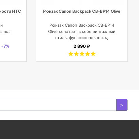
ности HTC
Рюкзак Canon Backpack CB-BP14 Olive
ой
Рюкзак Canon Backpack CB-BP14
osmos
Olive сочетает в себе винтажный
стиль, функциональность,
современный комфорт, и защиту
-7%
2 890 ₽
фотокамеры с объективами,
планшета, ноутбука или DJI
Mavic и пр.
>