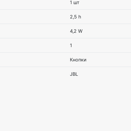
1 шт
2,5 h
4,2 W
1
Кнопки
JBL