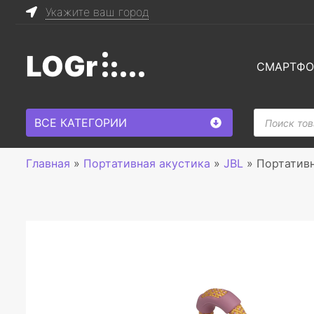
Укажите ваш город
LOGr
СМАРТФ
Поиск
ВСЕ КАТЕГОРИИ
товаров
Главная
»
Портативная акустика
»
JBL
»
Портативн