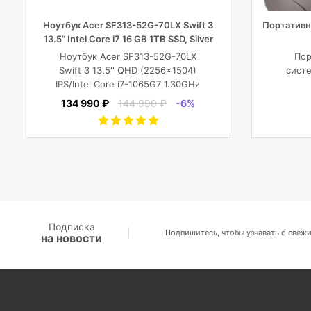
Ноутбук Acer SF313-52G-70LX Swift 3
Портативн
13.5” Intel Core i7 16 GB 1TB SSD, Silver
Ноутбук Acer SF313-52G-70LX
Пор
Swift 3 13.5'' QHD (2256x1504)
систе
IPS/Intel Core i7-1065G7 1.30GHz
Quad/16 GB+1TB SSD/GF MX350 2
134 990 ₽
144 990 ₽
-6%
GB/WiFi/BT5.0/1
MP/Fingerprint/4cell/1,19
кг/W10Pro/3Y/SILVER
Подписка
Подпишитесь, чтобы узнавать о свежи
на новости