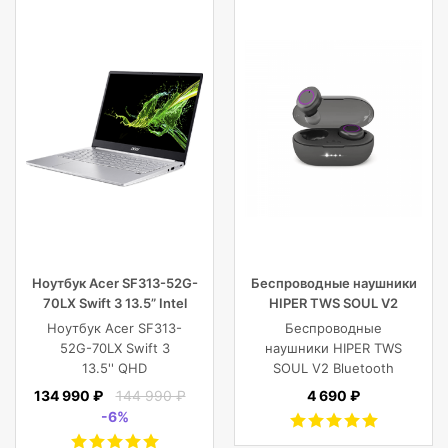
Ноутбук Acer SF313-52G-
Беспроводные наушники
70LX Swift 3 13.5” Intel
HIPER TWS SOUL V2
Core i7 16 GB 1TB SSD,
Bluetooth 5.0 гарнитура Li-
Ноутбук Acer SF313-
Беспроводные
Silver
Pol 2x43mAh+380mAh,
52G-70LX Swift 3
наушники HIPER TWS
черный
13.5'' QHD
SOUL V2 Bluetooth
(2256x1504) IPS/Intel
5.0 гарнитура Li-Pol
134 990 ₽
144 990 ₽
4 690 ₽
Core i7-1065G7
2x43mAh+380mAh,
-6%
1.30GHz Quad/16
Черный