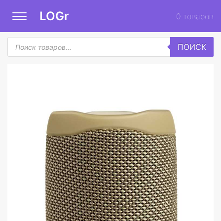
LOGr
0
товаров
Поиск
ПОИСК
товаров