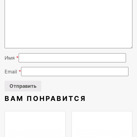
Версия Bluetooth
4.2
Профили Bluetooth
A2DP,AVRCP
Встроенный микрофон
Нет
Время подзарядки батареи
12 h
Имя
*
Тип продукта
Портативная сте
Email
*
Тип батареек
Встроенная бата
Защитные возможности
Пылестойкий, Вл
ВАМ ПОНРАВИТСЯ
Номинальная RMS-мощность
20 W
Выходные звуковые каналы
2.0 канала