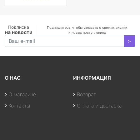
GB+1TB SSD/GF
MX350 2
GB/WiFi/BT5.0/1
MP/Fingerprint/4cell/1,19
кг/W10Pro/3Y/SILVER
Подписка
Подпишитесь, чтобы узнавать о свежих акциях
на новости
и новых поступлениях
>
О НАС
ИНФОРМАЦИЯ
О магазине
Возврат
Контакты
Оплата и доставка