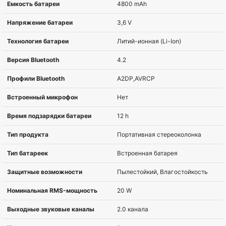
Совместимость с товаром
для планшетов и
Тип товара
акустика
Цвет
Песочный
Технология подключения
Проводной и бес
Ширина
181 мм
Глубина
69 мм