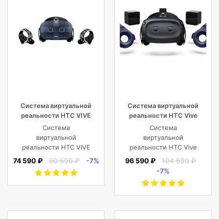
Количество колонок
1
Регулятор громкости
Кнопки
Диапазон частот
65 – 20000 Гц
Система виртуальной
Система виртуальной
реальности HTC VIVE
реальности HTC Vive
Cosmos
Cosmos Elite
Система
Система
виртуальной
виртуальной
реальности HTC VIVE
реальности HTC Vive
Cosmos
Cosmos Elite
74 590 ₽
80 590 ₽
-7%
96 590 ₽
104 590 ₽
-7%