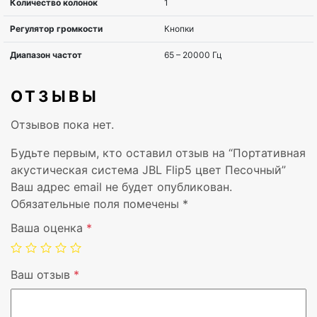
Высота
74 мм
Вес
540 г
Wi-Fi
Нет
ОТЗЫВЫ
Bluetooth
Да
Отзывов пока нет.
Тип источника питания
Аккумулятор
Будьте первым, кто оставил отзыв на “Портативная
акустическая система JBL Flip5 цвет Песочный”
Поставляемые кабели
USB Type-C
Ваш адрес email не будет опубликован.
Обязательные поля помечены
*
Емкость батареи
4800 mAh
Ваша оценка
*
Напряжение батареи
3,6 V
Ваш отзыв
*
Технология батареи
Литий-ионная (Li-