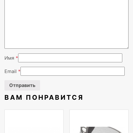
Профили Bluetooth
A2DP,AVRCP
Встроенный микрофон
Нет
Время подзарядки батареи
12 h
Тип продукта
Портативная сте
Имя
*
Тип батареек
Встроенная бата
Email
*
Защитные возможности
Пылестойкий, Вл
Номинальная RMS-мощность
20 W
ВАМ ПОНРАВИТСЯ
Выходные звуковые каналы
2.0 канала
Количество колонок
1