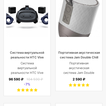
Регулятор громкости
Цифровой
Количесво драйверов
2
Разъем 3,5 мм
Нет
Система виртуальной
Портативная акустическая
реальности HTC Vive
система Jam Double Chill
Cosmos Elite
Grey
Система
Портативная
виртуальной
акустическая
реальности HTC Vive
система Jam Double
Cosmos Elite
Chill Grey (серый)
96 590 ₽
104 590 ₽
2 590 ₽
-7%