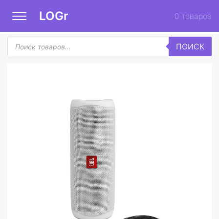
LOGr
0
товаров
Поиск
ПОИСК
товаров