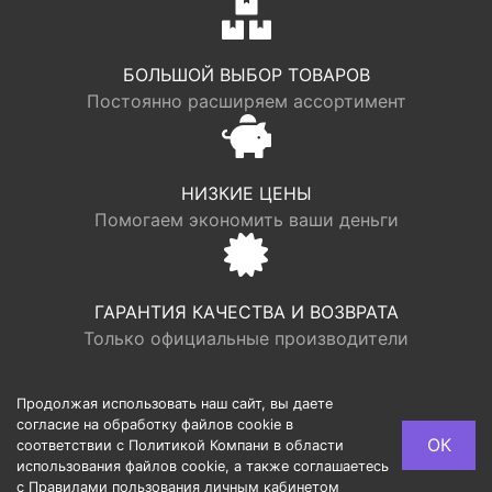
БОЛЬШОЙ ВЫБОР ТОВАРОВ
Постоянно расширяем ассортимент
НИЗКИЕ ЦЕНЫ
Помогаем экономить ваши деньги
ГАРАНТИЯ КАЧЕСТВА И ВОЗВРАТА
Только официальные производители
Продолжая использовать наш сайт, вы даете
согласие на обработку файлов cookie в
© LOGR | ООО “ФАБРИК ХАУС”, ОГРН 1117746193949,
ОК
соответствии с Политикой Компани в области
ИНН 7713725002, Юридический адрес: 127540, г.
использования файлов cookie, а также соглашаетесь
Москва, ул. Дубнинская, 10/1, 259
с Правилами пользования личным кабинетом