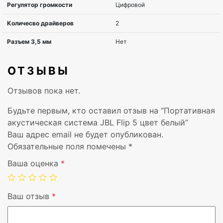
Высота
74 мм
Вес
540 г
Wi-Fi
Нет
ОТЗЫВЫ
Bluetooth
Да
Отзывов пока нет.
Тип источника питания
Аккумулятор
Будьте первым, кто оставил отзыв на “Портативная
акустическая система JBL Flip 5 цвет белый”
Емкость батареи
4800 mAh
Ваш адрес email не будет опубликован.
Обязательные поля помечены
*
Напряжение батареи
3,6 V
Ваша оценка
*
Технология батареи
Литий-ионная (Li-
Ваш отзыв
*
Версия Bluetooth
4.2