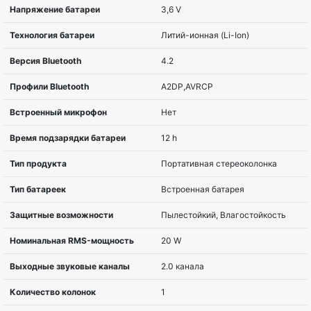
Совместимость с товаром
для планшетов и
Тип товара
акустика
Цвет
Белый
Технология подключения
Проводной и бес
Ширина
181 мм
Глубина
69 мм