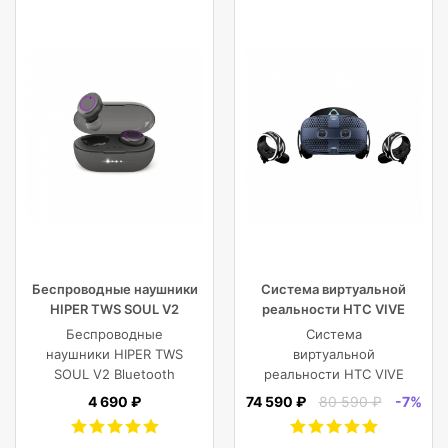
Беспроводные наушники
Система виртуальной
HIPER TWS SOUL V2
реальности HTC VIVE
Bluetooth 5.0 гарнитура Li-
Cosmos
Беспроводные
Система
Pol 2x43mAh+380mAh,
наушники HIPER TWS
виртуальной
черный
SOUL V2 Bluetooth
реальности HTC VIVE
5.0 гарнитура Li-Pol
Cosmos
4 690 ₽
74 590 ₽
80 590 ₽
-7%
2x43mAh+380mAh,
Черный