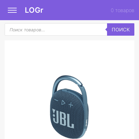
LOGr
0
товаров
Поиск
ПОИСК
товаров