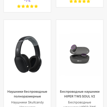
-7%
Наушники беспроводные
Беспроводные наушники
полноразмерные
HIPER TWS SOUL V2
Skullcandy CRUSHER EVO
Bluetooth 5.0 гарнитура Li-
Наушники Skullcandy
Беспроводные
WIRELESS OVER-EAR,
Pol 2x43mAh+380mAh,