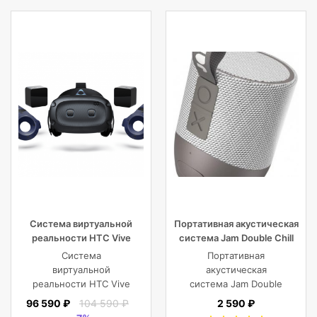
Система виртуальной
Портативная акустическая
реальности HTC Vive
система Jam Double Chill
Cosmos Elite
Grey
Система
Портативная
виртуальной
акустическая
реальности HTC Vive
система Jam Double
Cosmos Elite
Chill Grey (серый)
96 590 ₽
104 590 ₽
2 590 ₽