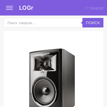
LOGr
0
товаров
Поиск
ПОИСК
товаров