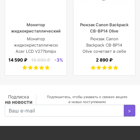
Монитор
Рюкзак Canon Backpack
жидкокристаллический
CB-BP14 Olive
Acer LCD V277bmipx 27”
Монитор
Рюкзак Canon
[16:9] 1920х1080(FHD) IPS
жидкокристаллический
Backpack CB-BP14
Acer LCD V277bmipx
Olive сочетает в себе
27'' [16:9]
винтажный стиль,
14 590 ₽
15 090 ₽
-3%
2 890 ₽
1920х1080(FHD) IPS,
функциональность,
nonGLARE,
современный
250cd/m2,
комфорт, и защиту
H178°/V178°, 3000:1,
фотокамеры с
100M:1, 16.7M, 4ms,
объективами,
VGA, HDMI, DP, Tilt,
планшета, ноутбука
Подписка
Подпишитесь, чтобы узнавать о свежих акциях
на новости
Speakers, 3Y, Black
или DJI Mavic и пр.
и новых поступлениях
>