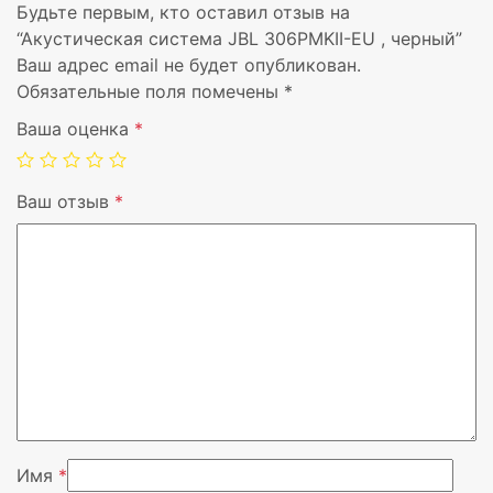
Будьте первым, кто оставил отзыв на
Цвет
Черный
“Акустическая система JBL 306PMKII-EU , черный”
Ваш адрес email не будет опубликован.
Технология подключения
Проводная
Обязательные поля помечены
*
Ваша оценка
*
Источник питания
Кабель переменн
Тип источника питания
Кабель переменн
Ваш отзыв
*
Количество в упаковке
1 шт
Материал корпуса
МДФ
Регулятор громкости
Вращающийся
Усилитель
Встроенный
Вендор
JBL
Имя
*