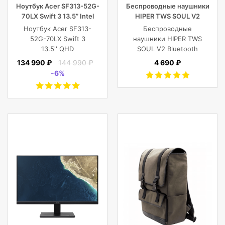
Ноутбук Acer SF313-52G-
Беспроводные наушники
70LX Swift 3 13.5” Intel
HIPER TWS SOUL V2
Core i7 16 GB 1TB SSD,
Bluetooth 5.0 гарнитура Li-
Ноутбук Acer SF313-
Беспроводные
Silver
Pol 2x43mAh+380mAh,
52G-70LX Swift 3
наушники HIPER TWS
черный
13.5'' QHD
SOUL V2 Bluetooth
(2256x1504) IPS/Intel
5.0 гарнитура Li-Pol
134 990 ₽
144 990 ₽
4 690 ₽
Core i7-1065G7
2x43mAh+380mAh,
-6%
1.30GHz Quad/16
Черный
GB+1TB SSD/GF
MX350 2
GB/WiFi/BT5.0/1
MP/Fingerprint/4cell/1,19
кг/W10Pro/3Y/SILVER