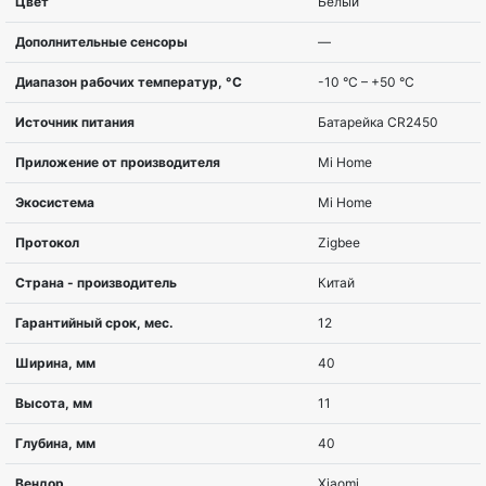
Тип
Датчик
Тип товара
датчик
Вес, г
11,5
Дальность охвата, м
—