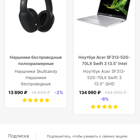
Наушники беспроводные
Ноутбук Acer SF313-52G-
полноразмерные
70LX Swift 3 13.5” Intel
Skullcandy CRUSHER EVO
Core i7 16 GB 1TB SSD,
Наушники Skullcandy
Ноутбук Acer SF313-
WIRELESS OVER-EAR,
Silver
Наушники
52G-70LX Swift 3
черные
беспроводные
13.5'' QHD
полноразмерные
(2256x1504) IPS/Intel
13 690 ₽
14 090 ₽
-2%
134 990 ₽
144 990 ₽
CRUSHER EVO
Core i7-1065G7
-6%
WIRELESS OVER-EAR,
1.30GHz Quad/16
черные
GB+1TB SSD/GF
MX350 2
GB/WiFi/BT5.0/1
MP/Fingerprint/4cell/1,19
кг/W10Pro/3Y/SILVER
Подписка
Подпишитесь, чтобы узнавать о свежих акциях