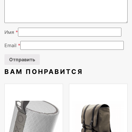
Высота, мм
11
Глубина, мм
40
Имя
*
Вендор
Xiaomi
Email
*
ВАМ ПОНРАВИТСЯ