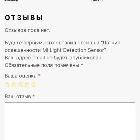
Цвет
Белый
Дополнительные сенсоры
—
ОТЗЫВЫ
Отзывов пока нет.
Диапазон рабочих температур, °C
-10 °C 
Будьте первым, кто оставил отзыв на “Датчик
Источник питания
Батаре
освещенности Mi Light Detection Sensor”
Ваш адрес email не будет опубликован.
Приложение от производителя
Mi Hom
Обязательные поля помечены
*
Ваша оценка
*
Экосистема
Mi Hom
Протокол
Zigbee
Ваш отзыв
*
Страна - производитель
Китай
Гарантийный срок, мес.
12
Ширина, мм
40