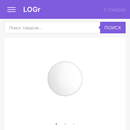
LOGr
0
товаров
Поиск
ПОИСК
товаров