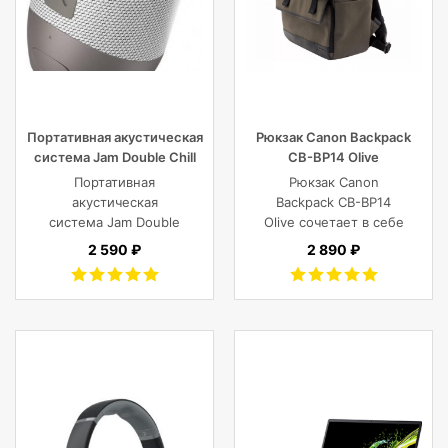
Портативная акустическая
Рюкзак Canon Backpack
система Jam Double Chill
CB-BP14 Olive
Grey
Портативная
Рюкзак Canon
акустическая
Backpack CB-BP14
система Jam Double
Olive сочетает в себе
Chill Grey (серый)
винтажный стиль,
2 590 ₽
2 890 ₽
функциональность,
современный
комфорт, и защиту
фотокамеры с
объективами,
планшета, ноутбука
или DJI Mavic и пр.