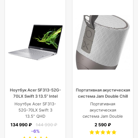
Ноутбук Acer SF313-52G-
Портативная акустическая
70LX Swift 3 13.5” Intel
система Jam Double Chill
Core i7 16 GB 1TB SSD,
Grey
Ноутбук Acer SF313-
Портативная
Silver
52G-70LX Swift 3
акустическая
13.5'' QHD
система Jam Double
(2256x1504) IPS/Intel
Chill Grey (серый)
134 990 ₽
144 990 ₽
2 590 ₽
Core i7-1065G7
-6%
1.30GHz Quad/16