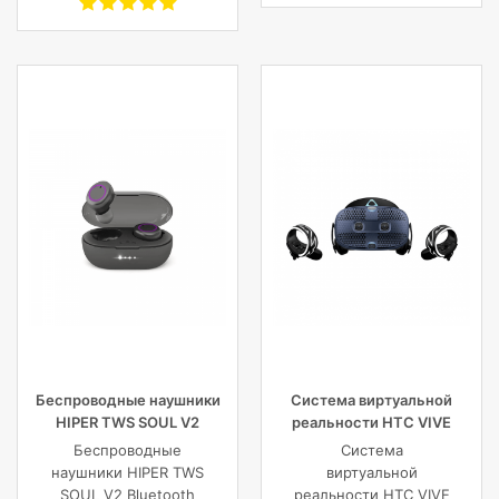
GB+1TB SSD/GF
MX350 2
GB/WiFi/BT5.0/1
MP/Fingerprint/4cell/1,19
кг/W10Pro/3Y/SILVER
Беспроводные наушники
Система виртуальной
HIPER TWS SOUL V2
реальности HTC VIVE
Bluetooth 5.0 гарнитура Li-
Cosmos
Беспроводные
Система
Pol 2x43mAh+380mAh,
наушники HIPER TWS
виртуальной
черный
SOUL V2 Bluetooth
реальности HTC VIVE