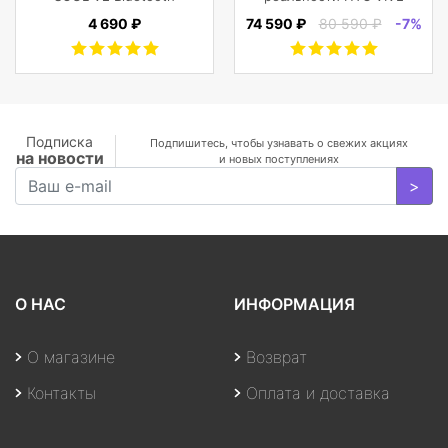
5.0 гарнитура Li-Pol
Cosmos
4 690 ₽
74 590 ₽
80 590 ₽
-7%
2x43mAh+380mAh,
Черный
Подписка
Подпишитесь, чтобы узнавать о свежих акциях
на новости
и новых поступлениях
>
О НАС
ИНФОРМАЦИЯ
О магазине
Возврат
Контакты
Оплата и доставка