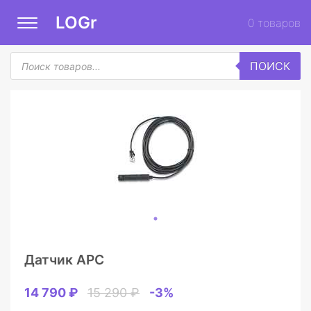
LOGr
0
товаров
Поиск
ПОИСК
товаров
Датчик APC
14 790 ₽
15 290 ₽
-3%