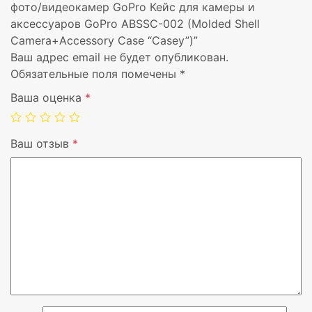
фото/видеокамер GoPro Кейс для камеры и
аксессуаров GoPro ABSSC-002 (Molded Shell
Camera+Accessory Case “Сasey”)”
Ваш адрес email не будет опубликован.
Обязательные поля помечены
*
Ваша оценка
*
Совместимость с товаром
для экстр
Ваш отзыв
*
Тип товара
кейс
Совместимость с вендором
GoPro
Цвет
Черный
Вендор
Gopro