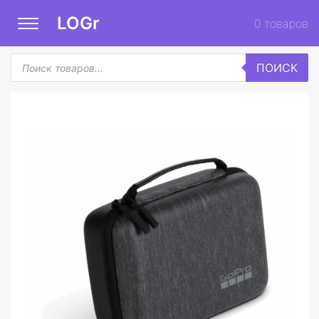
LOGr
0
товаров
Поиск
ПОИСК
товаров