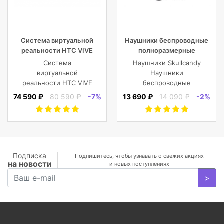
Система виртуальной
Наушники беспроводные
реальности HTC VIVE
полноразмерные
Cosmos
Skullcandy CRUSHER EVO
Система
Наушники Skullcandy
WIRELESS OVER-EAR,
виртуальной
Наушники
черные
реальности HTC VIVE
беспроводные
Cosmos
полноразмерные
74 590 ₽
80 590 ₽
-7%
13 690 ₽
14 090 ₽
-2%
CRUSHER EVO
WIRELESS OVER-EAR,
черные
Подписка
Подпишитесь, чтобы узнавать о свежих акциях
на новости
и новых поступлениях
>