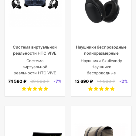
Система виртуальной
Наушники беспроводные
реальности HTC VIVE
полноразмерные
Cosmos
Skullcandy CRUSHER EVO
Система
Наушники Skullcandy
WIRELESS OVER-EAR,
виртуальной
Наушники
черные
реальности HTC VIVE
беспроводные
Cosmos
полноразмерные
74 590 ₽
80 590 ₽
-7%
13 690 ₽
14 090 ₽
-2%
CRUSHER EVO
WIRELESS OVER-EAR,
черные