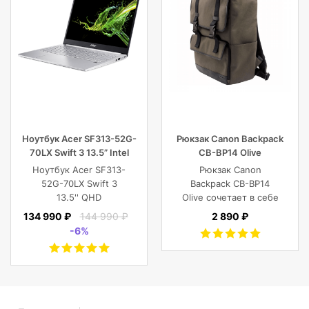
Ноутбук Acer SF313-52G-
Рюкзак Canon Backpack
70LX Swift 3 13.5” Intel
CB-BP14 Olive
Core i7 16 GB 1TB SSD,
Ноутбук Acer SF313-
Рюкзак Canon
Silver
52G-70LX Swift 3
Backpack CB-BP14
13.5'' QHD
Olive сочетает в себе
(2256x1504) IPS/Intel
винтажный стиль,
134 990 ₽
144 990 ₽
2 890 ₽
Core i7-1065G7
функциональность,
-6%
1.30GHz Quad/16
современный
GB+1TB SSD/GF
комфорт, и защиту
MX350 2
фотокамеры с
GB/WiFi/BT5.0/1
объективами,
MP/Fingerprint/4cell/1,19
планшета, ноутбука
кг/W10Pro/3Y/SILVER
или DJI Mavic и пр.