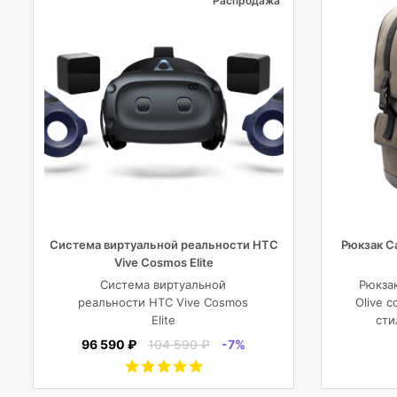
Распродажа
Система виртуальной реальности HTC
Рюкзак C
Vive Cosmos Elite
Система виртуальной
Рюкза
реальности HTC Vive Cosmos
Olive 
Elite
сти
соврем
96 590 ₽
104 590 ₽
-7%
фото
план