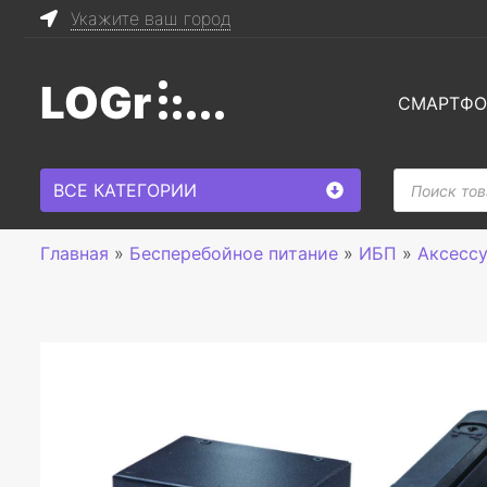
Укажите ваш город
LOGr
СМАРТФ
Поиск
ВСЕ КАТЕГОРИИ
товаров
Главная
»
Бесперебойное питание
»
ИБП
»
Аксесс