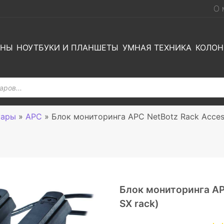
О 
ОНЫ
НОУТБУКИ И ПЛАНШЕТЫ
УМНАЯ ТЕХНИКА
КОЛОН
уары
»
APC
»
Блок мониторинга APC NetBotz Rack Access
Блок мониторинга APC
SX rack)