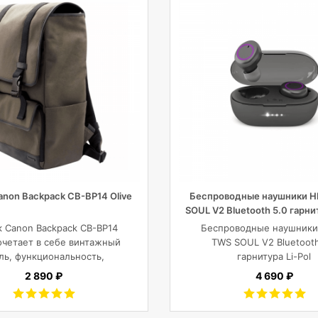
anon Backpack CB-BP14 Olive
Беспроводные наушники H
SOUL V2 Bluetooth 5.0 гарнит
2x43mAh+380mAh, че
к Canon Backpack CB-BP14
Беспроводные наушники
сочетает в себе винтажный
TWS SOUL V2 Bluetooth
ль, функциональность,
гарнитура Li-Pol
енный комфорт, и защиту
2x43mAh+380mAh, Че
2 890 ₽
4 690 ₽
камеры с объективами,
шета, ноутбука или DJI
Mavic и пр.