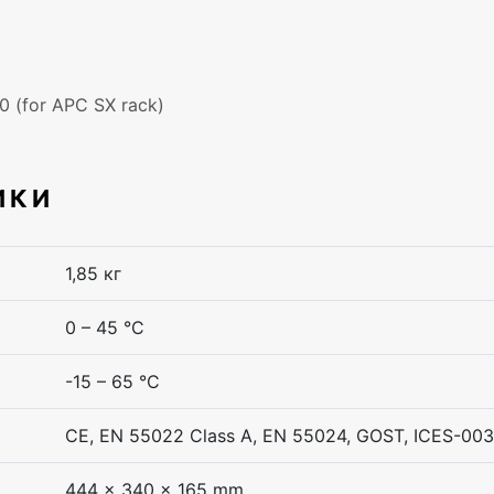
 (for APC SX rack)
ИКИ
1,85 кг
0 – 45 °C
-15 – 65 °C
CE, EN 55022 Class A, EN 55024, GOST, ICES-003
444 x 340 x 165 mm