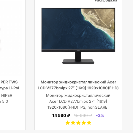
Распродажа
IPER TWS
Монитор жидкокристаллический Acer
ура Li-Pol
LCD V277bmipx 27” [16:9] 1920х1080(FHD)
рный
IPS
 HIPER
Монитор жидкокристаллический
 5.0
Acer LCD V277bmipx 27'' [16:9]
1920х1080(FHD) IPS, nonGLARE,
рный
250cd/m2, H178°/V178°, 3000:1,
14 590 ₽
15 090 ₽
-3%
100M:1, 16.7M, 4ms, VGA, HDMI,
DP, Tilt, Speakers, 3Y, Black