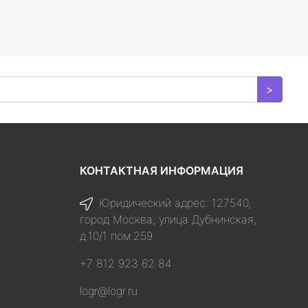
>
КОНТАКТНАЯ ИНФОРМАЦИЯ
Юридический адрес: 127540,
город Москва, улица Дубнинская,
д.10/1 пом.259
+7 812 923 62 84
logr@logr.ru
я