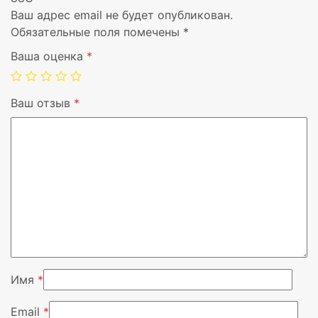
Ваш адрес email не будет опубликован.
Обязательные поля помечены
*
Совместимость с товаром
для фото- вид
Ваша оценка
*
Тип товара
пульт
Ваш отзыв
*
Совместимость с вендором
Canon
Цвет
Черный, Сере
Цвет товара
Черный
Совместимость
EF24-70mm F2.
Вендор
Canon
Имя
*
Email
*