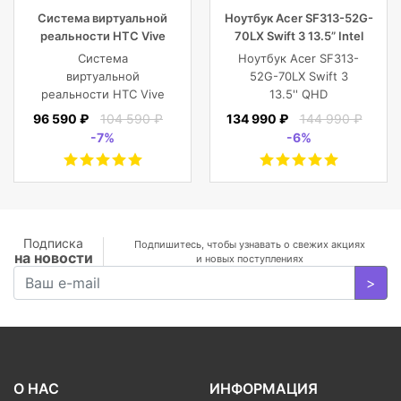
Система виртуальной
Ноутбук Acer SF313-52G-
реальности HTC Vive
70LX Swift 3 13.5” Intel
Cosmos Elite
Core i7 16 GB 1TB SSD,
Система
Ноутбук Acer SF313-
Silver
виртуальной
52G-70LX Swift 3
реальности HTC Vive
13.5'' QHD
Cosmos Elite
(2256x1504) IPS/Intel
96 590 ₽
104 590 ₽
134 990 ₽
144 990 ₽
Core i7-1065G7
-7%
-6%
1.30GHz Quad/16
GB+1TB SSD/GF
MX350 2
GB/WiFi/BT5.0/1
MP/Fingerprint/4cell/1,19
кг/W10Pro/3Y/SILVER
Подписка
Подпишитесь, чтобы узнавать о свежих акциях
на новости
и новых поступлениях
>
О НАС
ИНФОРМАЦИЯ