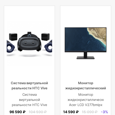
Система виртуальной
Монитор
реальности HTC Vive
жидкокристаллический
Cosmos Elite
Acer LCD V277bmipx 27”
Система
Монитор
[16:9] 1920х1080(FHD) IPS
виртуальной
жидкокристаллический
реальности HTC Vive
Acer LCD V277bmipx
Cosmos Elite
27'' [16:9]
96 590 ₽
104 590 ₽
14 590 ₽
15 090 ₽
-3%