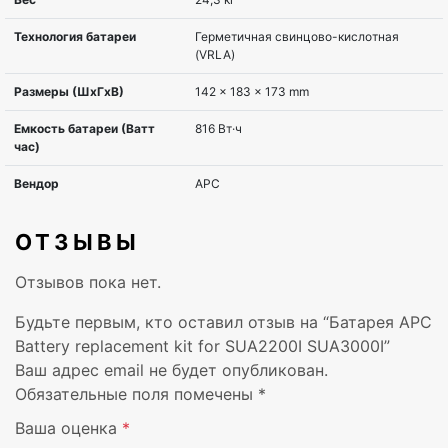
ОТЗЫВЫ
Отзывов пока нет.
Ширина
142 мм
Будьте первым, кто оставил отзыв на “Батарея APC
Battery replacement kit for SUA2200I SUA3000I”
Глубина
183 мм
Ваш адрес email не будет опубликован.
Обязательные поля помечены
*
Высота
173 мм
Ваша оценка
*
Вес
24,3 кг