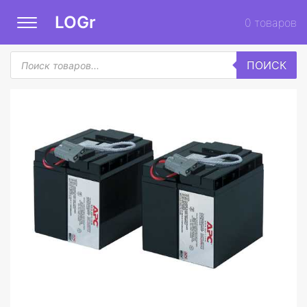
LOGr
0
товаров
Поиск
ПОИСК
товаров