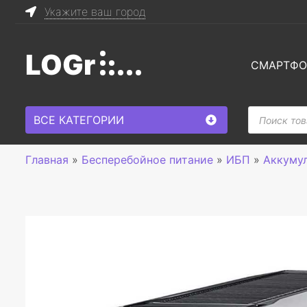
Укажите ваш город
LOGr
СМАРТФ
Поиск
ВСЕ КАТЕГОРИИ
товаров
Главная
»
Бесперебойное питание
»
ИБП
»
Аккуму