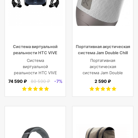
Система виртуальной
Портативная акустическая
реальности HTC VIVE
система Jam Double Chill
Cosmos
Grey
Система
Портативная
виртуальной
акустическая
реальности HTC VIVE
система Jam Double
Cosmos
Chill Grey (серый)
74 590 ₽
80 590 ₽
-7%
2 590 ₽