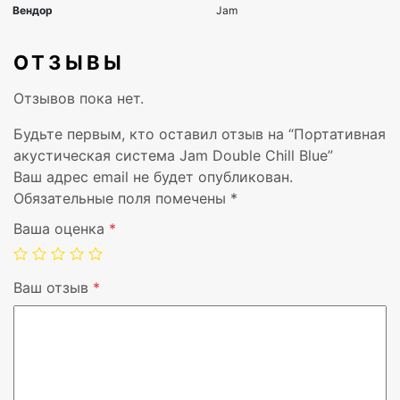
ОТЗЫВЫ
Отзывов пока нет.
Будьте первым, кто оставил отзыв на “Портативная
Тип наушников
Вкладыши
акустическая система Jam Double Chill Blue”
Ваш адрес email не будет опубликован.
Сопротивление, Ом
4
Обязательные поля помечены
*
Ваша оценка
*
Тип подключения
Проводной и б
Версия Bluetooth
4.2
Ваш отзыв
*
Цвет
Синий
Тип источника питания
Аккумулятор