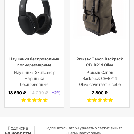
Наушники беспроводные
Рюкзак Canon Backpack
полноразмерные
CB-BP14 Olive
Skullcandy CRUSHER EVO
Наушники Skullcandy
Рюкзак Canon
WIRELESS OVER-EAR,
Наушники
Backpack CB-BP14
черные
беспроводные
Olive сочетает в себе
полноразмерные
винтажный стиль,
13 690 ₽
14 090 ₽
-2%
2 890 ₽
CRUSHER EVO
функциональность,
WIRELESS OVER-EAR,
современный
черные
комфорт, и защиту
фотокамеры с
объективами,
планшета, ноутбука
Подписка
Подпишитесь, чтобы узнавать о свежих акциях
на новости
или DJI Mavic и пр.
и новых поступлениях