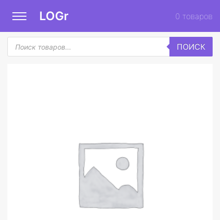
LOGr
0
товаров
Поиск
ПОИСК
товаров