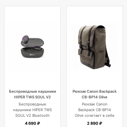
Беспроводные наушники
Рюкзак Canon Backpack
HIPER TWS SOUL V2
CB-BP14 Olive
Bluetooth 5.0 гарнитура Li-
Беспроводные
Рюкзак Canon
Pol 2x43mAh+380mAh,
наушники HIPER TWS
Backpack CB-BP14
черный
SOUL V2 Bluetooth
Olive сочетает в себе
5.0 гарнитура Li-Pol
винтажный стиль,
4 690 ₽
2 890 ₽
2x43mAh+380mAh,
функциональность,