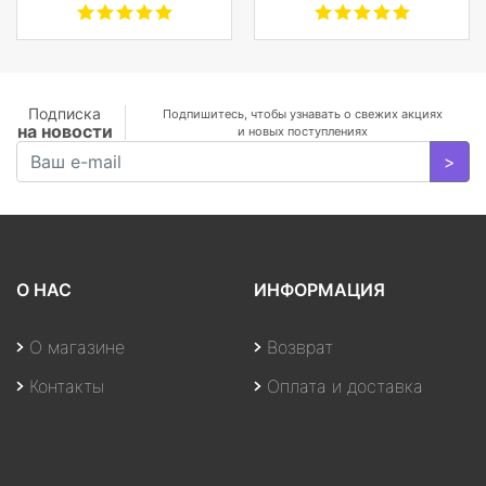
Черный
современный
комфорт, и защиту
фотокамеры с
объективами,
планшета, ноутбука
Подписка
Подпишитесь, чтобы узнавать о свежих акциях
на новости
или DJI Mavic и пр.
и новых поступлениях
>
О НАС
ИНФОРМАЦИЯ
О магазине
Возврат
Контакты
Оплата и доставка