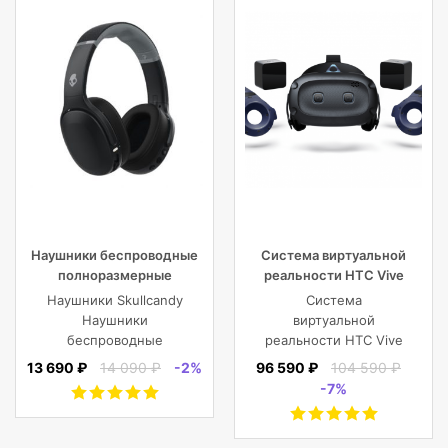
Наушники беспроводные
Система виртуальной
полноразмерные
реальности HTC Vive
Skullcandy CRUSHER EVO
Cosmos Elite
Наушники Skullcandy
Система
WIRELESS OVER-EAR,
Наушники
виртуальной
черные
беспроводные
реальности HTC Vive
полноразмерные
Cosmos Elite
13 690 ₽
14 090 ₽
-2%
96 590 ₽
104 590 ₽
CRUSHER EVO
-7%
WIRELESS OVER-EAR,
черные