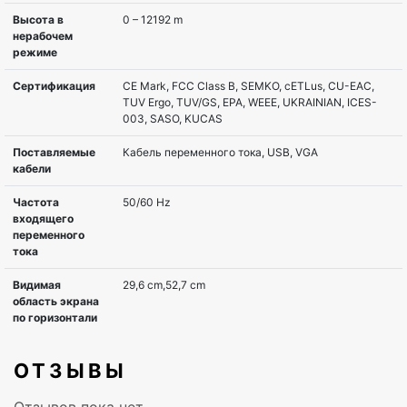
Угол обзора по
178°
вертикали
Контрастность
1000:1
статическая
Контрастность
20000000:1
динамическая
Количество
16,78 миллионов цветов
цветов
Время отклика,
5 ms
мс
Вход VGA
1
ОТЗЫВЫ
Вход DVI
Нет