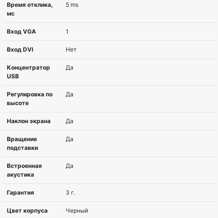
Соотношение
16:9
сторон
Разрешение
1920 x 1080 пикселей
Тип матрицы
IPS
Изогнутый
Плоский
экран
Покрытие
nonGLARE
экрана
Яркость, cd/m2
250 cd/m?
Угол обзора по
178°
горизонтали