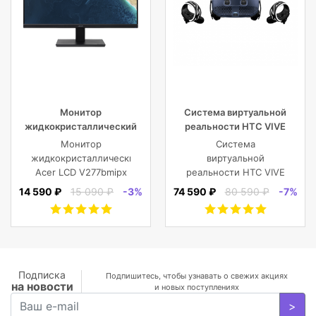
Монитор
Система виртуальной
жидкокристаллический
реальности HTC VIVE
Acer LCD V277bmipx 27”
Cosmos
Монитор
Система
[16:9] 1920х1080(FHD) IPS
жидкокристаллический
виртуальной
Acer LCD V277bmipx
реальности HTC VIVE
27'' [16:9]
Cosmos
14 590 ₽
15 090 ₽
-3%
74 590 ₽
80 590 ₽
-7%
1920х1080(FHD) IPS,
nonGLARE,
250cd/m2,
H178°/V178°, 3000:1,
100M:1, 16.7M, 4ms,
VGA, HDMI, DP, Tilt,
Подписка
Подпишитесь, чтобы узнавать о свежих акциях
на новости
Speakers, 3Y, Black
и новых поступлениях
>