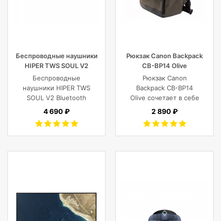
по горизонтали
Беспроводные наушники
Рюкзак Canon Backpack
HIPER TWS SOUL V2
CB-BP14 Olive
Bluetooth 5.0 гарнитура Li-
Беспроводные
Рюкзак Canon
Pol 2x43mAh+380mAh,
наушники HIPER TWS
Backpack CB-BP14
черный
SOUL V2 Bluetooth
Olive сочетает в себе
5.0 гарнитура Li-Pol
винтажный стиль,
4 690 ₽
2 890 ₽
2x43mAh+380mAh,
функциональность,
Черный
современный
комфорт, и защиту
фотокамеры с
объективами,
планшета, ноутбука
или DJI Mavic и пр.