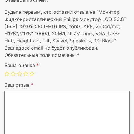
Отзывов пока нет.
Концентратор
Да
Будьте первым, кто оставил отзыв на “Монитор
USB
жидкокристаллический Philips Монитор LCD 23.8”
[16:9] 1920х1080(FHD) IPS, nonGLARE, 250cd/m2,
Регулировка по
Да
H178°/V178°, 1000:1, 20M:1, 16.7M, 5ms, VGA, USB-
высоте
Hub, Height adj, Tilt, Swivel, Speakers, 3Y, Black”
Ваш адрес email не будет опубликован.
Наклон экрана
Да
Обязательные поля помечены
*
Ваша оценка
*
Вращение
Да
подставки
Ваш отзыв
*
Встроенная
Да
акустика
Гарантия
3 г.
Цвет корпуса
Черный