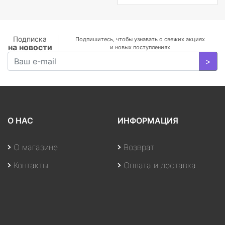
MX350 2
GB/WiFi/BT5.0/1
MP/Fingerprint/4cell/1,19
кг/W10Pro/3Y/SILVER
Подписка
Подпишитесь, чтобы узнавать о свежих акциях
на новости
и новых поступлениях
>
О НАС
ИНФОРМАЦИЯ
О магазине
Возврат
Контакты
Оплата и доставка