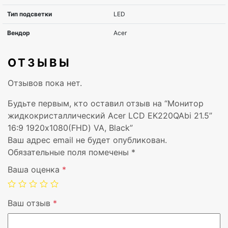
Угол обзора по горизонтали
178°
Угол обзора по вертикали
178°
ОТЗЫВЫ
Контрастность статическая
3000:1
Отзывов пока нет.
Количество цветов
16,78 миллионов ц
Будьте первым, кто оставил отзыв на “Монитор
жидкокристаллический Acer LCD EK220QAbi 21.5”
Время отклика, мс
5 ms
16:9 1920х1080(FHD) VA, Black”
Ваш адрес email не будет опубликован.
Вход VGA
1
Обязательные поля помечены
*
Ваша оценка
*
Вход HDMI
HDMI
Вход DisplayPort
1
Ваш отзыв
*
Регулировка по высоте
Нет