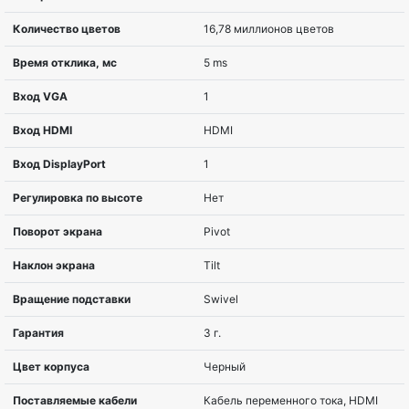
Диагональ
54,6 cm (21.5″)
Соотношение сторон
16:9
Разрешение
1920 x 1080 пиксе
Тип матрицы
VA
Изогнутый экран
Плоский
Покрытие экрана
nonGLARE
Яркость, cd/m2
250 cd/m?