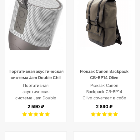
Портативная акустическая
Рюкзак Canon Backpack
система Jam Double Chill
CB-BP14 Olive
Grey
Портативная
Рюкзак Canon
акустическая
Backpack CB-BP14
система Jam Double
Olive сочетает в себе
Chill Grey (серый)
винтажный стиль,
2 590 ₽
2 890 ₽
функциональность,
современный
комфорт, и защиту
фотокамеры с
объективами,