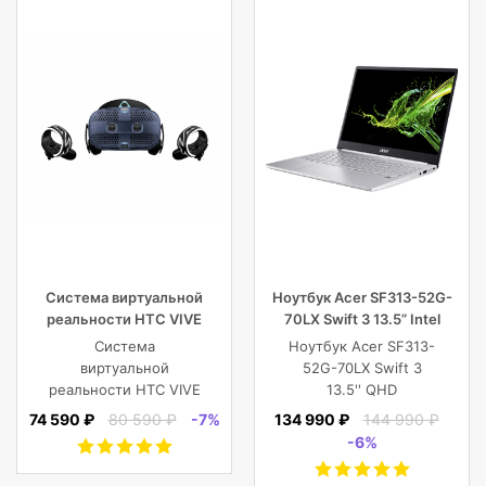
планшета, ноутбука
или DJI Mavic и пр.
Система виртуальной
Ноутбук Acer SF313-52G-
реальности HTC VIVE
70LX Swift 3 13.5” Intel
Cosmos
Core i7 16 GB 1TB SSD,
Система
Ноутбук Acer SF313-
Silver
виртуальной
52G-70LX Swift 3
реальности HTC VIVE
13.5'' QHD
Cosmos
(2256x1504) IPS/Intel
74 590 ₽
80 590 ₽
-7%
134 990 ₽
144 990 ₽
Core i7-1065G7
-6%
1.30GHz Quad/16
GB+1TB SSD/GF