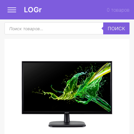
LOGr
0
товаров
Поиск
ПОИСК
товаров