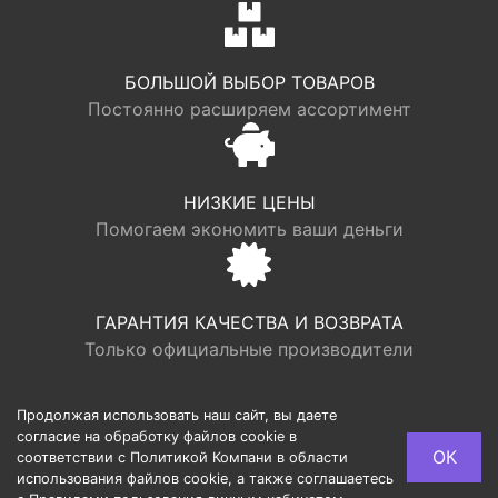
БОЛЬШОЙ ВЫБОР ТОВАРОВ
Постоянно расширяем ассортимент
НИЗКИЕ ЦЕНЫ
Помогаем экономить ваши деньги
ГАРАНТИЯ КАЧЕСТВА И ВОЗВРАТА
Только официальные производители
Продолжая использовать наш сайт, вы даете
согласие на обработку файлов cookie в
© LOGR | ООО “ФАБРИК ХАУС”, ОГРН 1117746193949,
ОК
соответствии с Политикой Компани в области
ИНН 7713725002, Юридический адрес: 127540, г.
использования файлов cookie, а также соглашаетесь
Москва, ул. Дубнинская, 10/1, 259