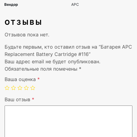
Высота
89 мм
Вес
10,4 кг
ОТЗЫВЫ
Диапазон температур при
0 – 40 °C
Отзывов пока нет.
эксплуатации
Будьте первым, кто оставил отзыв на “Батарея APC
Диапазон температур при
-15 – 45 °C
Replacement Battery Cartridge #116”
хранении
Ваш адрес email не будет опубликован.
Обязательные поля помечены
*
Высота в нерабочем режиме
0 – 15000 m
Ваша оценка
*
Цвет товара
Черный
Ваш отзыв
*
Технология батареи
Герметичная сви
кислотная (VRLA
Ширина упаковки
292 мм