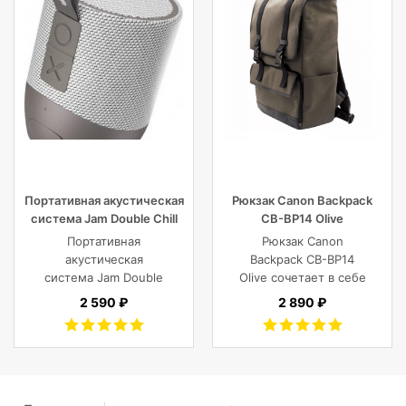
Портативная акустическая
Рюкзак Canon Backpack
система Jam Double Chill
CB-BP14 Olive
Grey
Портативная
Рюкзак Canon
акустическая
Backpack CB-BP14
система Jam Double
Olive сочетает в себе
Chill Grey (серый)
винтажный стиль,
2 590 ₽
2 890 ₽
функциональность,
современный
комфорт, и защиту
фотокамеры с
объективами,
планшета, ноутбука