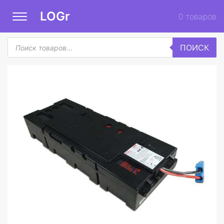
LOGr
0
товаров
Поиск
ПОИСК
товаров