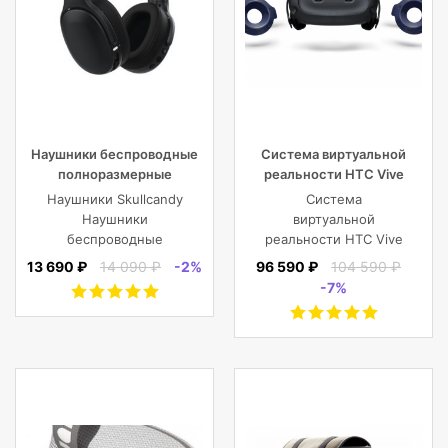
Наушники беспроводные
Система виртуальной
полноразмерные
реальности HTC Vive
Skullcandy CRUSHER EVO
Cosmos Elite
Наушники Skullcandy
Система
WIRELESS OVER-EAR,
Наушники
виртуальной
черные
беспроводные
реальности HTC Vive
полноразмерные
Cosmos Elite
13 690 ₽
14 090 ₽
-2%
96 590 ₽
104 590 ₽
CRUSHER EVO
-7%
WIRELESS OVER-EAR,
черные